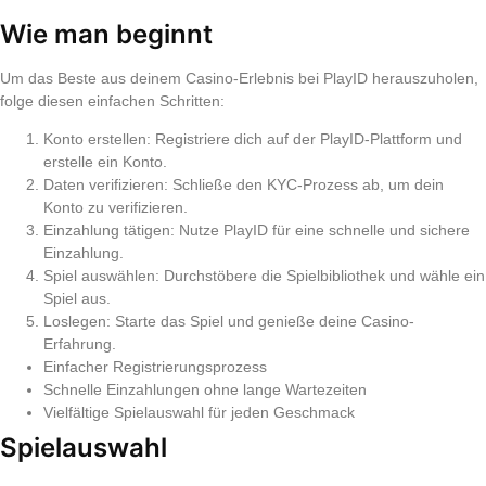
Wie man beginnt
Um das Beste aus deinem Casino-Erlebnis bei PlayID herauszuholen,
folge diesen einfachen Schritten:
Konto erstellen:
Registriere dich auf der PlayID-Plattform und
erstelle ein Konto.
Daten verifizieren:
Schließe den KYC-Prozess ab, um dein
Konto zu verifizieren.
Einzahlung tätigen:
Nutze PlayID für eine schnelle und sichere
Einzahlung.
Spiel auswählen:
Durchstöbere die Spielbibliothek und wähle ein
Spiel aus.
Loslegen:
Starte das Spiel und genieße deine Casino-
Erfahrung.
Einfacher Registrierungsprozess
Schnelle Einzahlungen ohne lange Wartezeiten
Vielfältige Spielauswahl für jeden Geschmack
Spielauswahl