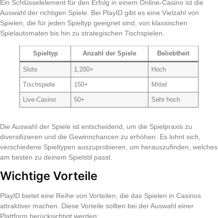
Ein Schlüsselelement für den Erfolg in einem Online-Casino ist die
Auswahl der richtigen Spiele. Bei PlayID gibt es eine Vielzahl von
Spielen, die für jeden Spieltyp geeignet sind, von klassischen
Spielautomaten bis hin zu strategischen Tischspielen.
Spieltyp
Anzahl der Spiele
Beliebtheit
Slots
1,200+
Hoch
Tischspiele
150+
Mittel
Live-Casino
50+
Sehr hoch
Die Auswahl der Spiele ist entscheidend, um die Spielpraxis zu
diversifizieren und die Gewinnchancen zu erhöhen. Es lohnt sich,
verschiedene Spieltypen auszuprobieren, um herauszufinden, welches
am besten zu deinem Spielstil passt.
Wichtige Vorteile
PlayID bietet eine Reihe von Vorteilen, die das Spielen in Casinos
attraktiver machen. Diese Vorteile sollten bei der Auswahl einer
Plattform berücksichtigt werden: