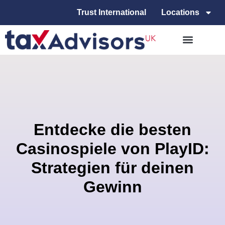
Trust International
Locations
Entdecke die besten
Casinospiele von PlayID:
Strategien für deinen
Gewinn