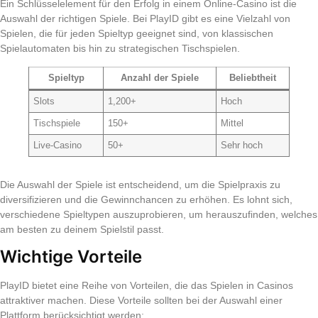
Ein Schlüsselelement für den Erfolg in einem Online-Casino ist die
Auswahl der richtigen Spiele. Bei PlayID gibt es eine Vielzahl von
Spielen, die für jeden Spieltyp geeignet sind, von klassischen
Spielautomaten bis hin zu strategischen Tischspielen.
Spieltyp
Anzahl der Spiele
Beliebtheit
Slots
1,200+
Hoch
Tischspiele
150+
Mittel
Live-Casino
50+
Sehr hoch
Die Auswahl der Spiele ist entscheidend, um die Spielpraxis zu
diversifizieren und die Gewinnchancen zu erhöhen. Es lohnt sich,
verschiedene Spieltypen auszuprobieren, um herauszufinden, welches
am besten zu deinem Spielstil passt.
Wichtige Vorteile
PlayID bietet eine Reihe von Vorteilen, die das Spielen in Casinos
attraktiver machen. Diese Vorteile sollten bei der Auswahl einer
Plattform berücksichtigt werden: