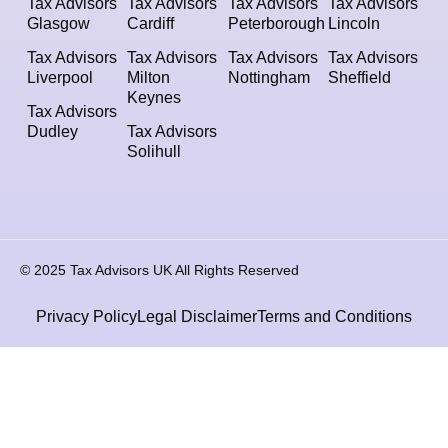
Tax Advisors
Tax Advisors
Tax Advisors
Tax Advisors
Glasgow
Cardiff
Peterborough
Lincoln
Tax Advisors
Tax Advisors
Tax Advisors
Tax Advisors
Liverpool
Milton
Nottingham
Sheffield
Keynes
Tax Advisors
Dudley
Tax Advisors
Solihull
© 2025 Tax Advisors UK All Rights Reserved
Privacy Policy
Legal Disclaimer
Terms and Conditions