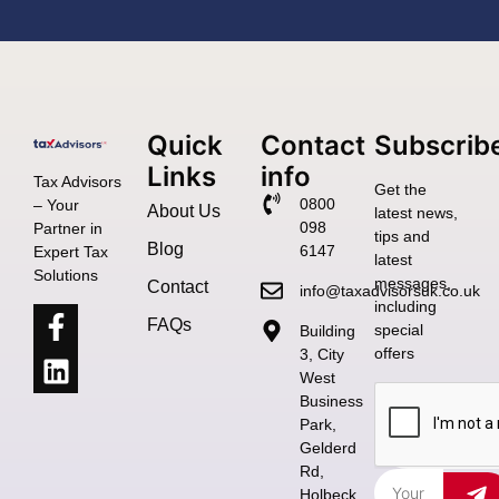
Quick
Contact
Subscrib
Links
info
Tax Advisors
Get the
0800
– Your
About Us
latest news,
098
Partner in
tips and
Blog
6147
Expert Tax
latest
Solutions
messages,
Contact
info@taxadvisorsuk.co.uk
including
FAQs
special
Building
offers
3, City
West
Business
Park,
Gelderd
Rd,
Holbeck