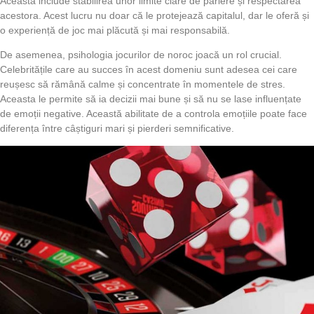
Aceasta include stabilirea unor limite clare de pariere și respectarea
acestora. Acest lucru nu doar că le protejează capitalul, dar le oferă și
o experiență de joc mai plăcută și mai responsabilă.
De asemenea, psihologia jocurilor de noroc joacă un rol crucial.
Celebritățile care au succes în acest domeniu sunt adesea cei care
reușesc să rămână calme și concentrate în momentele de stres.
Aceasta le permite să ia decizii mai bune și să nu se lase influențate
de emoții negative. Această abilitate de a controla emoțiile poate face
diferența între câștiguri mari și pierderi semnificative.