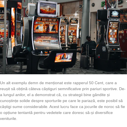
Un alt exemplu demn de menționat este rapperul 50 Cent, care a
reușit să obțină câteva câștiguri semnificative prin pariuri sportive. De-
a lungul anilor, el a demonstrat că, cu strategii bine gândite și
cunoștințe solide despre sporturile pe care le pariază, este posibil să
câștigi sume considerabile. Acest lucru face ca jocurile de noroc să fie
o opțiune tentantă pentru vedetele care doresc să-și diversifice
veniturile.