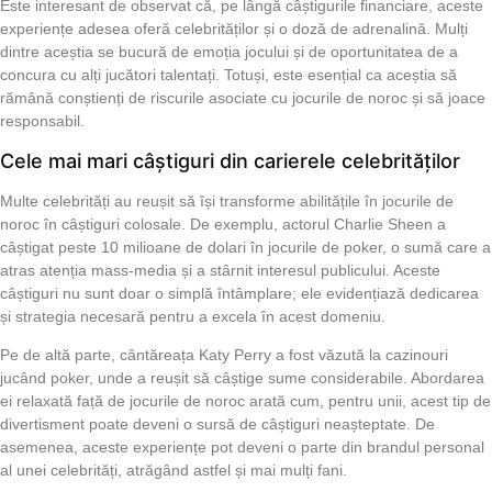
Este interesant de observat că, pe lângă câștigurile financiare, aceste
experiențe adesea oferă celebrităților și o doză de adrenalină. Mulți
dintre aceștia se bucură de emoția jocului și de oportunitatea de a
concura cu alți jucători talentați. Totuși, este esențial ca aceștia să
rămână conștienți de riscurile asociate cu jocurile de noroc și să joace
responsabil.
Cele mai mari câștiguri din carierele celebrităților
Multe celebrități au reușit să își transforme abilitățile în jocurile de
noroc în câștiguri colosale. De exemplu, actorul Charlie Sheen a
câștigat peste 10 milioane de dolari în jocurile de poker, o sumă care a
atras atenția mass-media și a stârnit interesul publicului. Aceste
câștiguri nu sunt doar o simplă întâmplare; ele evidențiază dedicarea
și strategia necesară pentru a excela în acest domeniu.
Pe de altă parte, cântăreața Katy Perry a fost văzută la cazinouri
jucând poker, unde a reușit să câștige sume considerabile. Abordarea
ei relaxată față de jocurile de noroc arată cum, pentru unii, acest tip de
divertisment poate deveni o sursă de câștiguri neașteptate. De
asemenea, aceste experiențe pot deveni o parte din brandul personal
al unei celebrități, atrăgând astfel și mai mulți fani.