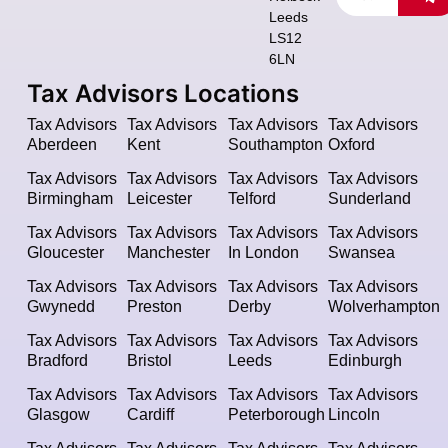
Leeds
LS12
6LN
Tax Advisors Locations
Tax Advisors
Tax Advisors
Tax Advisors
Tax Advisors
Aberdeen
Kent
Southampton
Oxford
Tax Advisors
Tax Advisors
Tax Advisors
Tax Advisors
Birmingham
Leicester
Telford
Sunderland
Tax Advisors
Tax Advisors
Tax Advisors
Tax Advisors
Gloucester
Manchester
In London
Swansea
Tax Advisors
Tax Advisors
Tax Advisors
Tax Advisors
Gwynedd
Preston
Derby
Wolverhampton
Tax Advisors
Tax Advisors
Tax Advisors
Tax Advisors
Bradford
Bristol
Leeds
Edinburgh
Tax Advisors
Tax Advisors
Tax Advisors
Tax Advisors
Glasgow
Cardiff
Peterborough
Lincoln