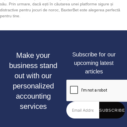
său. Prin urmare, dacă ești în căutarea unei platforme sigure și
distractive pentru jocuri de noroc, BaxterBet este alegerea perfectă
pentru tine.
Make your
Subscribe for our
upcoming latest
business stand
articles
out with our
personalized
accounting
services
SUBSCRIBE