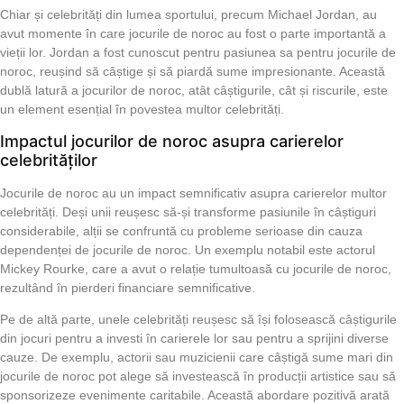
Chiar și celebrități din lumea sportului, precum Michael Jordan, au
avut momente în care jocurile de noroc au fost o parte importantă a
vieții lor. Jordan a fost cunoscut pentru pasiunea sa pentru jocurile de
noroc, reușind să câștige și să piardă sume impresionante. Această
dublă latură a jocurilor de noroc, atât câștigurile, cât și riscurile, este
un element esențial în povestea multor celebrități.
Impactul jocurilor de noroc asupra carierelor
celebrităților
Jocurile de noroc au un impact semnificativ asupra carierelor multor
celebrități. Deși unii reușesc să-și transforme pasiunile în câștiguri
considerabile, alții se confruntă cu probleme serioase din cauza
dependenței de jocurile de noroc. Un exemplu notabil este actorul
Mickey Rourke, care a avut o relație tumultoasă cu jocurile de noroc,
rezultând în pierderi financiare semnificative.
Pe de altă parte, unele celebrități reușesc să își folosească câștigurile
din jocuri pentru a investi în carierele lor sau pentru a sprijini diverse
cauze. De exemplu, actorii sau muzicienii care câștigă sume mari din
jocurile de noroc pot alege să investească în producții artistice sau să
sponsorizeze evenimente caritabile. Această abordare pozitivă arată