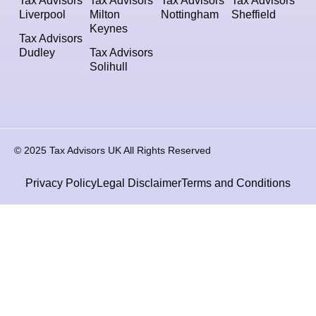
Tax Advisors
Tax Advisors
Tax Advisors
Tax Advisors
Liverpool
Milton
Nottingham
Sheffield
Keynes
Tax Advisors
Dudley
Tax Advisors
Solihull
© 2025 Tax Advisors UK All Rights Reserved
Privacy Policy
Legal Disclaimer
Terms and Conditions