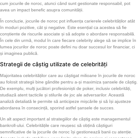
cum jocurile de noroc, atunci când sunt gestionate responsabil, pot
avea un impact benefic asupra comunității.
În concluzie, jocurile de noroc pot influența carierele celebrităților atât
în moduri pozitive, cât și negative. Este esențial ca acestea să fie
conștiente de riscurile asociate și să adopte o abordare responsabilă.
În cele din urmă, modul în care fiecare celebrity alege să se implice în
lumea jocurilor de noroc poate defini nu doar succesul lor financiar, ci
și imaginea publică.
Strategii de câștig utilizate de celebrități
Majoritatea celebrităților care au câștigat milioane în jocurile de noroc
au folosit strategii bine gândite pentru a-și maximiza șansele de câștig.
De exemplu, mulți jucători profesioniști de poker, inclusiv celebrități,
studiază atent tacticile și stilurile de joc ale adversarilor. Această
analiză detaliată le permite să anticipeze mișcările și să își ajusteze
abordarea în consecință, sporind astfel șansele de succes.
Un alt aspect important al strategiilor de câștig este managementul
bankroll-ului. Celebritățile care reușesc să obțină câștiguri
semnificative de la jocurile de noroc își gestionează banii cu atenție.