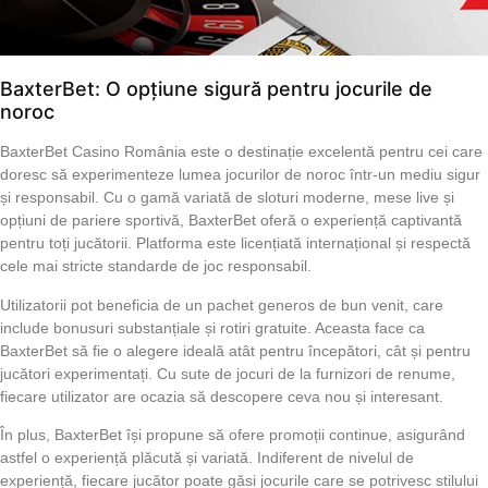
BaxterBet: O opțiune sigură pentru jocurile de
noroc
BaxterBet Casino România este o destinație excelentă pentru cei care
doresc să experimenteze lumea jocurilor de noroc într-un mediu sigur
și responsabil. Cu o gamă variată de sloturi moderne, mese live și
opțiuni de pariere sportivă, BaxterBet oferă o experiență captivantă
pentru toți jucătorii. Platforma este licențiată internațional și respectă
cele mai stricte standarde de joc responsabil.
Utilizatorii pot beneficia de un pachet generos de bun venit, care
include bonusuri substanțiale și rotiri gratuite. Aceasta face ca
BaxterBet să fie o alegere ideală atât pentru începători, cât și pentru
jucători experimentați. Cu sute de jocuri de la furnizori de renume,
fiecare utilizator are ocazia să descopere ceva nou și interesant.
În plus, BaxterBet își propune să ofere promoții continue, asigurând
astfel o experiență plăcută și variată. Indiferent de nivelul de
experiență, fiecare jucător poate găsi jocurile care se potrivesc stilului