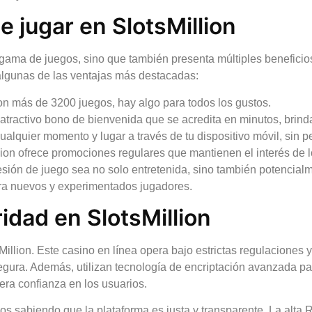
e jugar en SlotsMillion
 gama de juegos, sino que también presenta múltiples beneficio
 algunas de las ventajas más destacadas:
n más de 3200 juegos, hay algo para todos los gustos.
tractivo bono de bienvenida que se acredita en minutos, brinda
alquier momento y lugar a través de tu dispositivo móvil, sin p
ion ofrece promociones regulares que mantienen el interés de l
sión de juego sea no solo entretenida, sino también potencialm
ara nuevos y experimentados jugadores.
idad en SlotsMillion
Million. Este casino en línea opera bajo estrictas regulaciones
gura. Además, utilizan tecnología de encriptación avanzada par
era confianza en los usuarios.
os sabiendo que la plataforma es justa y transparente. La alta