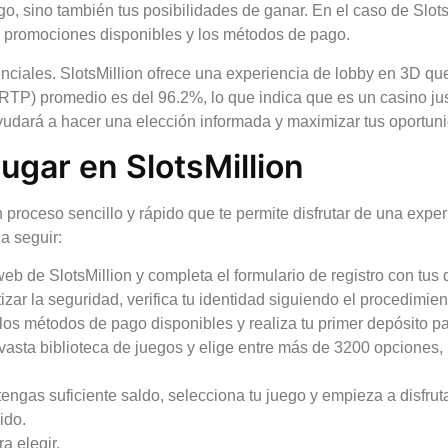
go, sino también tus posibilidades de ganar. En el caso de Slots
as promociones disponibles y los métodos de pago.
enciales. SlotsMillion ofrece una experiencia de lobby en 3D qu
(RTP) promedio es del 96.2%, lo que indica que es un casino j
ayudará a hacer una elección informada y maximizar tus oportun
gar en SlotsMillion
 proceso sencillo y rápido que te permite disfrutar de una exp
a seguir:
 web de SlotsMillion y completa el formulario de registro con tus
zar la seguridad, verifica tu identidad siguiendo el procedimi
los métodos de pago disponibles y realiza tu primer depósito p
vasta biblioteca de juegos y elige entre más de 3200 opciones
ngas suficiente saldo, selecciona tu juego y empieza a disfruta
ido.
a elegir.