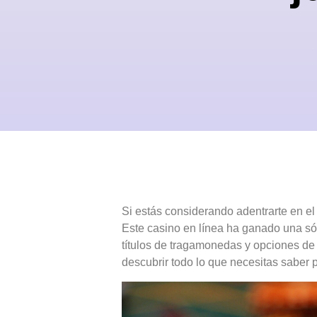
Si estás considerando adentrarte en el
Este casino en línea ha ganado una só
títulos de tragamonedas y opciones de 
descubrir todo lo que necesitas saber