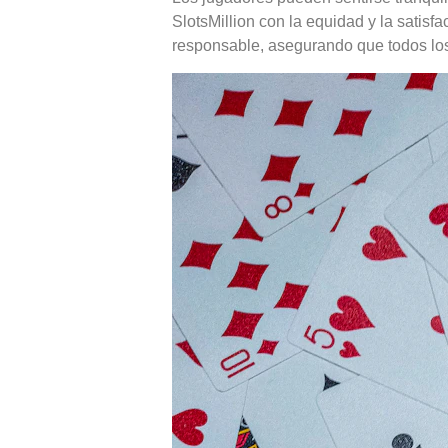
SlotsMillion con la equidad y la satisf
responsable, asegurando que todos lo