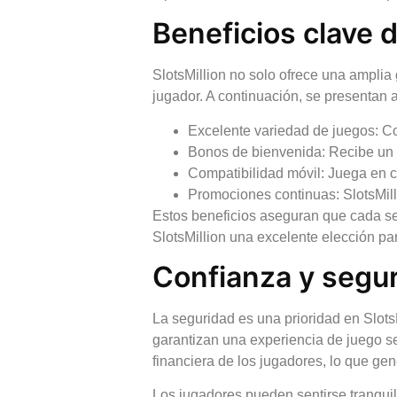
Beneficios clave d
SlotsMillion no solo ofrece una amplia
jugador. A continuación, se presentan
Excelente variedad de juegos: Co
Bonos de bienvenida: Recibe un a
Compatibilidad móvil: Juega en cu
Promociones continuas: SlotsMill
Estos beneficios aseguran que cada se
SlotsMillion una excelente elección p
Confianza y segur
La seguridad es una prioridad en Slots
garantizan una experiencia de juego se
financiera de los jugadores, lo que gen
Los jugadores pueden sentirse tranquil