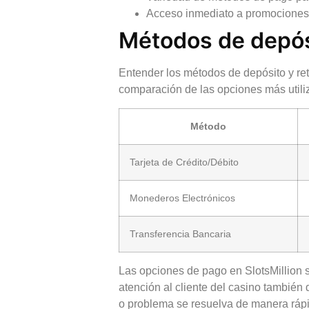
Acceso inmediato a promociones 
Métodos de depósi
Entender los métodos de depósito y reti
comparación de las opciones más utili
Método
Tarjeta de Crédito/Débito
Monederos Electrónicos
Transferencia Bancaria
Las opciones de pago en SlotsMillion s
atención al cliente del casino también
o problema se resuelva de manera rápid