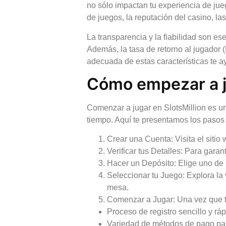
no sólo impactan tu experiencia de jue
de juegos, la reputación del casino, l
La transparencia y la fiabilidad son es
Además, la tasa de retorno al jugador 
adecuada de estas características te 
Cómo empezar a ju
Comenzar a jugar en SlotsMillion es un
tiempo. Aquí te presentamos los pasos 
Crear una Cuenta:
Visita el sitio
Verificar tus Detalles:
Para garanti
Hacer un Depósito:
Elige uno de 
Seleccionar tu Juego:
Explora la 
mesa.
Comenzar a Jugar:
Una vez que te
Proceso de registro sencillo y ráp
Variedad de métodos de pago par