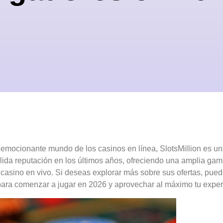
 emocionante mundo de los casinos en línea, SlotsMillion es un
lida reputación en los últimos años, ofreciendo una amplia ga
casino en vivo. Si deseas explorar más sobre sus ofertas, pued
 para comenzar a jugar en 2026 y aprovechar al máximo tu exper