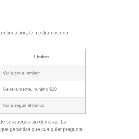
A continuación, te mostramos una
Limites
Varía por el emisor
Generalmente, mínimo $20
Varía según el banco
 de sus juegos sin demoras. La
 que garantiza que cualquier pregunta