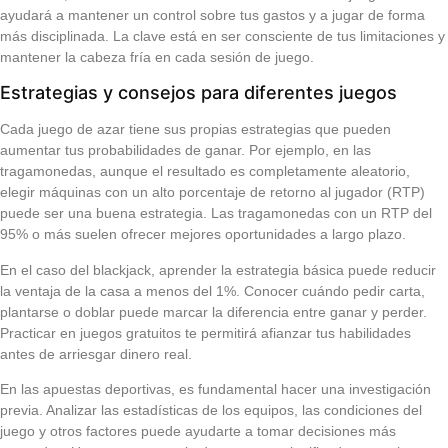
ayudará a mantener un control sobre tus gastos y a jugar de forma
más disciplinada. La clave está en ser consciente de tus limitaciones y
mantener la cabeza fría en cada sesión de juego.
Estrategias y consejos para diferentes juegos
Cada juego de azar tiene sus propias estrategias que pueden
aumentar tus probabilidades de ganar. Por ejemplo, en las
tragamonedas, aunque el resultado es completamente aleatorio,
elegir máquinas con un alto porcentaje de retorno al jugador (RTP)
puede ser una buena estrategia. Las tragamonedas con un RTP del
95% o más suelen ofrecer mejores oportunidades a largo plazo.
En el caso del blackjack, aprender la estrategia básica puede reducir
la ventaja de la casa a menos del 1%. Conocer cuándo pedir carta,
plantarse o doblar puede marcar la diferencia entre ganar y perder.
Practicar en juegos gratuitos te permitirá afianzar tus habilidades
antes de arriesgar dinero real.
En las apuestas deportivas, es fundamental hacer una investigación
previa. Analizar las estadísticas de los equipos, las condiciones del
juego y otros factores puede ayudarte a tomar decisiones más