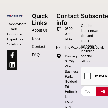
Quick
Contact
Subscrib
Links
info
Tax Advisors
Get the
0800
– Your
About Us
latest news,
098
Partner in
tips and
Blog
6147
Expert Tax
latest
Solutions
messages,
Contact
info@taxadvisorsuk.co.uk
including
FAQs
special
Building
offers
3, City
West
Business
Park,
Gelderd
Rd,
Holbeck
Leeds
LS12
6LN