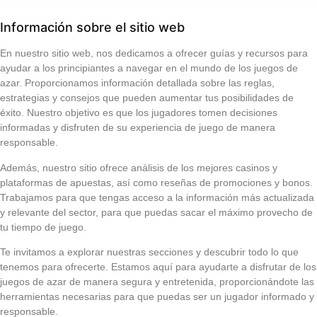
Información sobre el sitio web
En nuestro sitio web, nos dedicamos a ofrecer guías y recursos para
ayudar a los principiantes a navegar en el mundo de los juegos de
azar. Proporcionamos información detallada sobre las reglas,
estrategias y consejos que pueden aumentar tus posibilidades de
éxito. Nuestro objetivo es que los jugadores tomen decisiones
informadas y disfruten de su experiencia de juego de manera
responsable.
Además, nuestro sitio ofrece análisis de los mejores casinos y
plataformas de apuestas, así como reseñas de promociones y bonos.
Trabajamos para que tengas acceso a la información más actualizada
y relevante del sector, para que puedas sacar el máximo provecho de
tu tiempo de juego.
Te invitamos a explorar nuestras secciones y descubrir todo lo que
tenemos para ofrecerte. Estamos aquí para ayudarte a disfrutar de los
juegos de azar de manera segura y entretenida, proporcionándote las
herramientas necesarias para que puedas ser un jugador informado y
responsable.