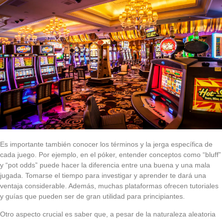
Es importante también conocer los términos y la jerga específica de
cada juego. Por ejemplo, en el póker, entender conceptos como “bluff”
y “pot odds” puede hacer la diferencia entre una buena y una mala
jugada. Tomarse el tiempo para investigar y aprender te dará una
ventaja considerable. Además, muchas plataformas ofrecen tutoriales
y guías que pueden ser de gran utilidad para principiantes.
Otro aspecto crucial es saber que, a pesar de la naturaleza aleatoria