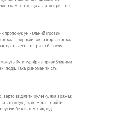
ливо пам’ятати, що азартні ігри – це
их пропонує унікальний ігровий
огось – широкий вибір ігор, а когось
антують чесність гри та безпеку
 можуть бути турніри з привабливими
і події. Така різноманітність
о, варто виділити рулетку, яка вражає
ть та інтуїцію, де мета – обійти
онуючи безліч тематик, від