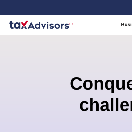
Busi
Conquer
chall