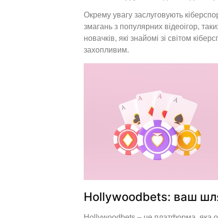
Окрему увагу заслуговують кіберспор
змагань з популярних відеоігор, таки
новачків, які знайомі зі світом кібе
захопливим.
Hollywoodbets: ваш шля
Hollywoodbets – це платформа, яка об