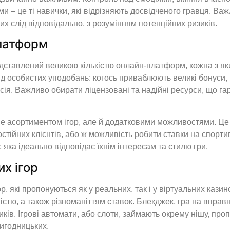
 – це ті навички, які відрізняють досвідченого гравця. Важ
них слід відповідально, з розумінням потенційних ризиків.
платформ
дставлений великою кількістю онлайн-платформ, кожна з як
д особистих уподобань: когось приваблюють великі бонуси, к
сія. Важливо обирати ліцензовані та надійні ресурси, що гар
е асортиментом ігор, але й додатковими можливостями. Це
тійних клієнтів, або ж можливість робити ставки на спортивн
яка ідеально відповідає їхнім інтересам та стилю гри.
х ігор
 які пропонуються як у реальних, так і у віртуальних казин
ю, а також різноманіттям ставок. Блекджек, гра на вправніс
ків. Ігрові автомати, або слоти, займають окрему нішу, проп
игодницьких.