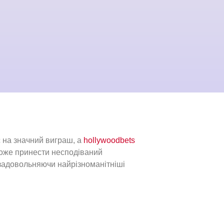
с на значний виграш, а
hollywoodbets
 може принести несподіваний
, задовольняючи найрізноманітніші