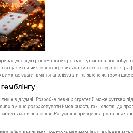
криває двері до різноманітних розваг. Тут можна випробува
вати щастя на численних ігрових автоматах з яскравою гра
 вимагає уваги, вміння аналізувати та, звісно ж, трохи щаст
 гемблінгу
ь лише від удачі. Розробка певних стратегій може суттєво 
жливе вміння розраховувати ймовірності, так і слотів, де п
і можуть мати значення. Розуміння принципів гри та психоло
адзвичайно важливим. Контроль над емоціями, вміння вчасно