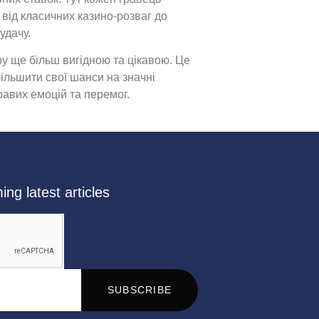
 від класичних казино-розваг до
удачу.
ру ще більш вигідною та цікавою. Це
більшити свої шанси на значні
кравих емоцій та перемог.
ng latest articles
SUBSCRIBE