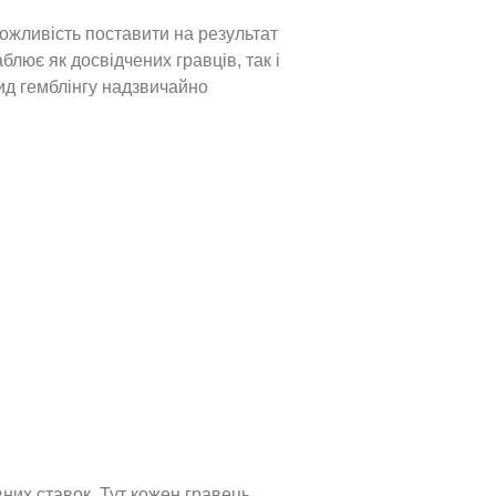
ожливість поставити на результат
блює як досвідчених гравців, так і
 вид гемблінгу надзвичайно
вних ставок. Тут кожен гравець