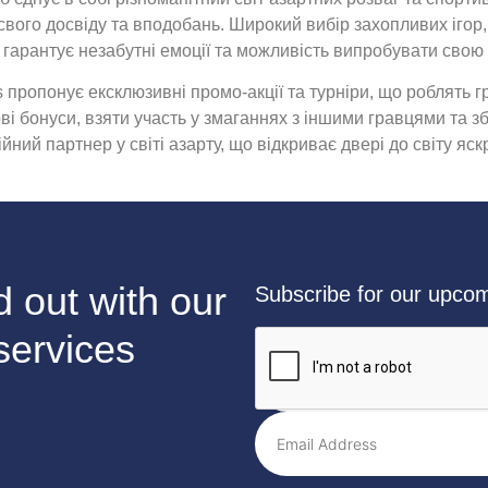
свого досвіду та вподобань. Широкий вибір захопливих ігор,
гарантує незабутні емоції та можливість випробувати свою 
s пропонує ексклюзивні промо-акції та турніри, що роблять г
і бонуси, взяти участь у змаганнях з іншими гравцями та з
йний партнер у світі азарту, що відкриває двері до світу яс
 out with our
Subscribe for our upcomi
services