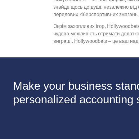
знайде щось до душі, незалежно від 
передових кіберспортивних змагань, 
Окрім захопливих ігор, Hollywoodbet
чудова можливість отримати додатков
виграші. Hollywoodbets – це ваш наді
Make your business stand
personalized accounting 