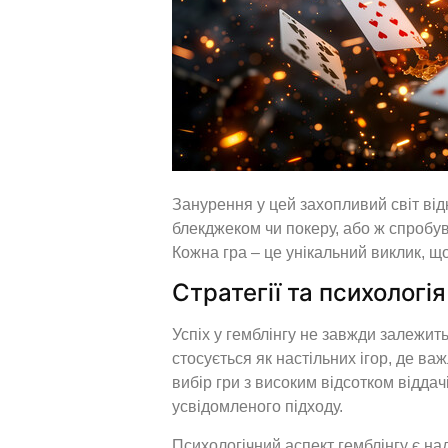
Занурення у цей захопливий світ від
блекджеком чи покеру, або ж спробу
Кожна гра – це унікальний виклик, що
Стратегії та психологія
Успіх у гемблінгу не завжди залежит
стосується як настільних ігор, де ва
вибір гри з високим відсотком віддач
усвідомленого підходу.
Психологічний аспект гемблінгу є н