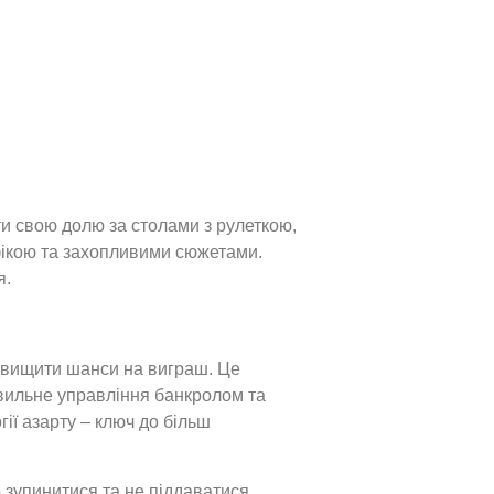
ти свою долю за столами з рулеткою,
фікою та захопливими сюжетами.
я.
підвищити шанси на виграш. Це
равильне управління банкролом та
гії азарту – ключ до більш
 зупинитися та не піддаватися