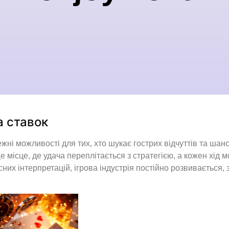
а ставок
жні можливості для тих, хто шукає гострих відчуттів та шан
е місце, де удача переплітається з стратегією, а кожен хід
асних інтерпретацій, ігрова індустрія постійно розвивається