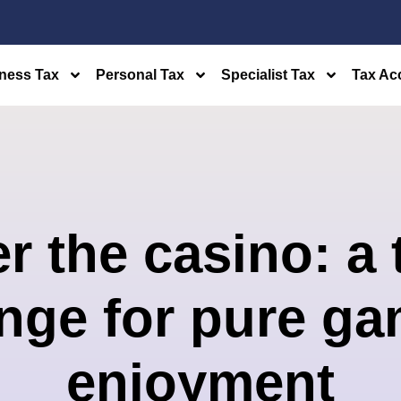
ness Tax
Personal Tax
Specialist Tax
Tax Ac
 the casino: a t
enge for pure ga
enjoyment