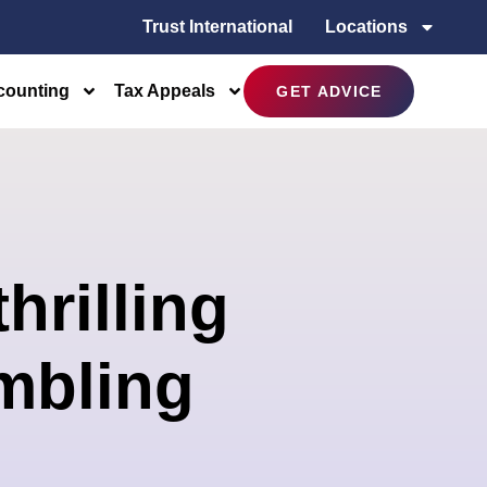
Trust International
Locations
counting
Tax Appeals
GET ADVICE
hrilling
mbling