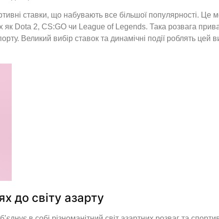
тивні ставки, що набувають все більшої популярності. Це м
х як Dota 2, CS:GO чи League of Legends. Така розвага прива
рспорту. Великий вибір ставок та динамічні події роблять цей
х до світу азарту
’єднує в собі різноманітний світ азартних розваг та спорти