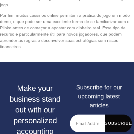
jogo.
Por fim, muitos cassinos online permitem a prática do jogo em modo
demo, o que pode ser uma excelente forma de se familiarizar com o
Plinko antes de começar a apostar com dinheiro real. Esse tipo de
recurso é particularmente útil para novos jogadores, que podem
aprender as regras e desenvolver suas estratégias sem riscos
financeiros.
Make your
Subscribe for our
upcoming latest
business stand
articles
out with our
personalized
SUBSCRIBE
accounting