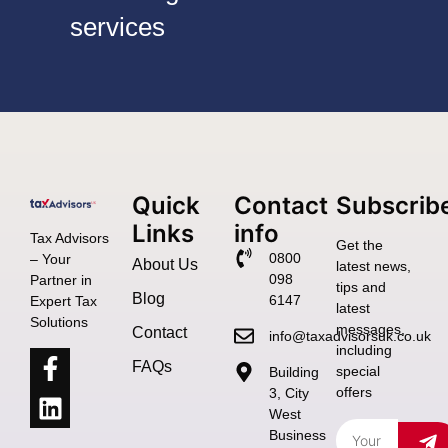
services
Quick
Contact
Subscrib
Links
info
Tax Advisors
Get the
0800
– Your
About Us
latest news,
098
Partner in
tips and
Blog
6147
Expert Tax
latest
Solutions
messages,
Contact
info@taxadvisorsuk.co.uk
including
FAQs
special
Building
offers
3, City
West
Business