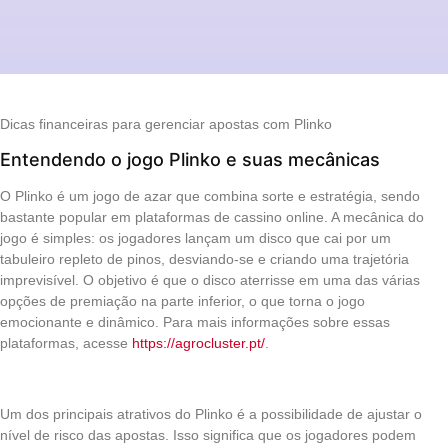
Dicas financeiras para gerenciar apostas com Plinko
Entendendo o jogo Plinko e suas mecânicas
O Plinko é um jogo de azar que combina sorte e estratégia, sendo
bastante popular em plataformas de cassino online. A mecânica do
jogo é simples: os jogadores lançam um disco que cai por um
tabuleiro repleto de pinos, desviando-se e criando uma trajetória
imprevisível. O objetivo é que o disco aterrisse em uma das várias
opções de premiação na parte inferior, o que torna o jogo
emocionante e dinâmico. Para mais informações sobre essas
plataformas, acesse
https://agrocluster.pt/
.
Um dos principais atrativos do Plinko é a possibilidade de ajustar o
nível de risco das apostas. Isso significa que os jogadores podem