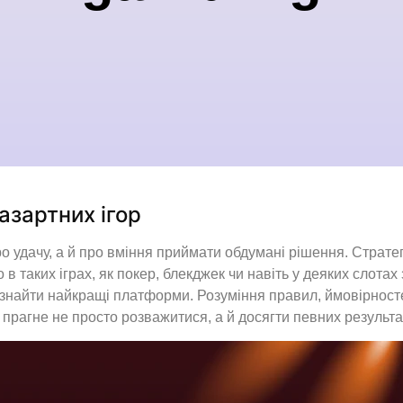
 азартних ігор
ро удачу, а й про вміння приймати обдумані рішення. Стратег
 в таких іграх, як покер, блекджек чи навіть у деяких слотах
знайти найкращі платформи. Розуміння правил, ймовірност
 прагне не просто розважитися, а й досягти певних результа