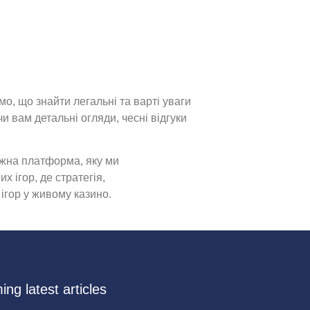
о, що знайти легальні та варті уваги
вам детальні огляди, чесні відгуки
ожна платформа, яку ми
х ігор, де стратегія,
 ігор у живому казино.
ng latest articles