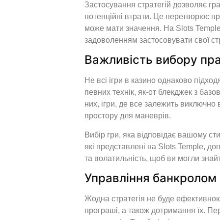
Застосування стратегій дозволяє гра
потенційні втрати. Це перетворює пр
може мати значення. На Slots Templ
задоволенням застосовувати свої стр
Важливість вибору пра
Не всі ігри в казино однаково підход
певних технік, як-от блекджек з баз
них, ігри, де все залежить виключно 
простору для маневрів.
Вибір гри, яка відповідає вашому ст
які представлені на Slots Temple, 
та волатильність, щоб ви могли знай
Управління банкролом 
Жодна стратегія не буде ефективною 
програші, а також дотримання їх. Пер