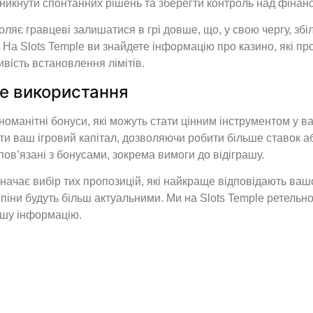
уникнути спонтанних рішень та зберегти контроль над фінан
яє гравцеві залишатися в грі довше, що, у свою чергу, збі
. На Slots Temple ви знайдете інформацію про казино, які п
вість встановлення лімітів.
не використання
манітні бонуси, які можуть стати цінним інструментом у ваш
ти ваш ігровий капітал, дозволяючи робити більше ставок 
ов’язані з бонусами, зокрема вимоги до відіграшу.
начає вибір тих пропозицій, які найкраще відповідають ваш
спіни будуть більш актуальними. Ми на Slots Temple ретельно
шу інформацію.