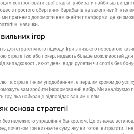
вцям контролювати свої ставки, вибирати найбільш вигідні 
оцес з простого обертання барабанів на захопливий інтелек
e ми прагнемо допомогти вам знайти платформи, де ви змо
атегічні навички.
вильних ігор
ять для стратегічного підходу. Ігри з низькою перевагою ка
овою стратегією або покер, надають більше можливостей для 
від випадковості, як-от деякі види рулетки чи слотів без бо
илю та стратегічним уподобанням, є першим кроком до успіху
допоможуть вам зробити інформований вибір. Ми аналізуємо 
ти гру, яка найкраще відповідає вашим цілям.
як основа стратегії
без належного управління банкролом. Це означає встановле
ед початком гри визначте суму, яку ви готові витратити, і н