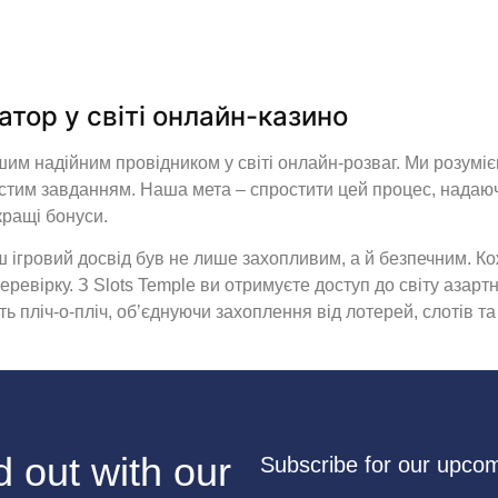
гатор у світі онлайн-казино
шим надійним провідником у світі онлайн-розваг. Ми розумієм
тим завданням. Наша мета – спростити цей процес, надаючи 
кращі бонуси.
 ігровий досвід був не лише захопливим, а й безпечним. К
евірку. З Slots Temple ви отримуєте доступ до світу азартни
ь пліч-о-пліч, об’єднуючи захоплення від лотерей, слотів та
 out with our
Subscribe for our upcomi