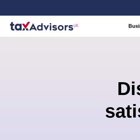
Busi
Di
sati