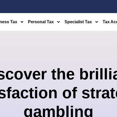
ness Tax
Personal Tax
Specialist Tax
Tax Ac
scover the brilli
sfaction of stra
gambling