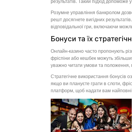
результатів. Такий підхід допоможе 
Розумне управління банкролом дозвол
решт досягнете вигідних результатів
відповідальної гри, включаючи можли
Бонуси та їх стратегіч
Онлайн-казино часто пропонують різно
фріспіни або кешбек можуть збільши
уважно читати умови та положення, п
Стратегічне використання бонусів оз
якщо ви плануєте грати в слоти, фрі
платформ, щоб надати вам найповні