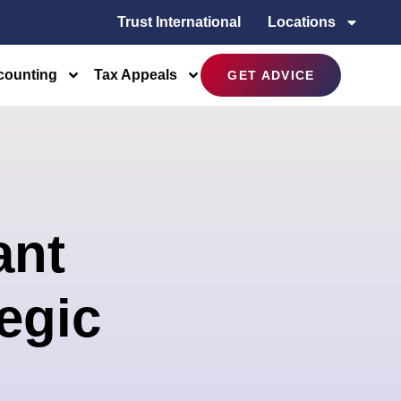
Trust International
Locations
counting
Tax Appeals
GET ADVICE
ant
tegic