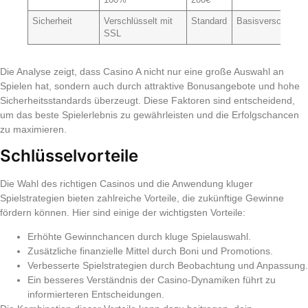
Sicherheit
Verschlüsselt mit
Standard
Basisverschlüsse
SSL
Die Analyse zeigt, dass Casino A nicht nur eine große Auswahl an
Spielen hat, sondern auch durch attraktive Bonusangebote und hohe
Sicherheitsstandards überzeugt. Diese Faktoren sind entscheidend,
um das beste Spielerlebnis zu gewährleisten und die Erfolgschancen
zu maximieren.
Schlüsselvorteile
Die Wahl des richtigen Casinos und die Anwendung kluger
Spielstrategien bieten zahlreiche Vorteile, die zukünftige Gewinne
fördern können. Hier sind einige der wichtigsten Vorteile:
Erhöhte Gewinnchancen durch kluge Spielauswahl.
Zusätzliche finanzielle Mittel durch Boni und Promotions.
Verbesserte Spielstrategien durch Beobachtung und Anpassung.
Ein besseres Verständnis der Casino-Dynamiken führt zu
informierteren Entscheidungen.