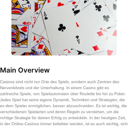
Main Overview
Casinos sind nicht nur Orte des Spiels, sondern auch Zentren des
Nervenkitzels und der Unterhaltung. In einem Casino gibt es
zahlreiche Spiele, von Spielautomaten über Roulette bis hin zu Poker.
Jedes Spiel hat seine eigene Dynamik, Techniken und Strategien, die
es dem Spieler ermöglichen, besser abzuschneiden. Es ist wichtig, die
verschiedenen Spielarten und deren Regeln zu verstehen, um die
richtige Strategie für deinen Erfolg zu entwickeln. In der heutigen Zeit,
in der Online-Casinos immer beliebter werden, ist es auch wichtig, sich