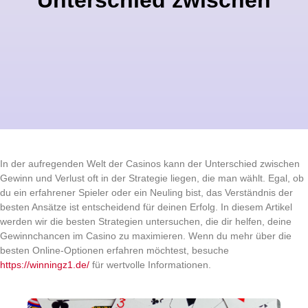
In der aufregenden Welt der Casinos kann der Unterschied zwischen
Gewinn und Verlust oft in der Strategie liegen, die man wählt. Egal, ob
du ein erfahrener Spieler oder ein Neuling bist, das Verständnis der
besten Ansätze ist entscheidend für deinen Erfolg. In diesem Artikel
werden wir die besten Strategien untersuchen, die dir helfen, deine
Gewinnchancen im Casino zu maximieren. Wenn du mehr über die
besten Online-Optionen erfahren möchtest, besuche
https://winningz1.de/
für wertvolle Informationen.