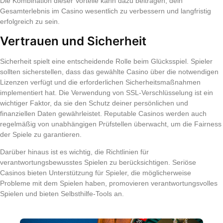
Die Kombination dieser Vorteile kann dazu beitragen, dein
Gesamterlebnis im Casino wesentlich zu verbessern und langfristig
erfolgreich zu sein.
Vertrauen und Sicherheit
Sicherheit spielt eine entscheidende Rolle beim Glücksspiel. Spieler
sollten sicherstellen, dass das gewählte Casino über die notwendigen
Lizenzen verfügt und die erforderlichen Sicherheitsmaßnahmen
implementiert hat. Die Verwendung von SSL-Verschlüsselung ist ein
wichtiger Faktor, da sie den Schutz deiner persönlichen und
finanziellen Daten gewährleistet. Reputable Casinos werden auch
regelmäßig von unabhängigen Prüfstellen überwacht, um die Fairness
der Spiele zu garantieren.
Darüber hinaus ist es wichtig, die Richtlinien für
verantwortungsbewusstes Spielen zu berücksichtigen. Seriöse
Casinos bieten Unterstützung für Spieler, die möglicherweise
Probleme mit dem Spielen haben, promovieren verantwortungsvolles
Spielen und bieten Selbsthilfe-Tools an.