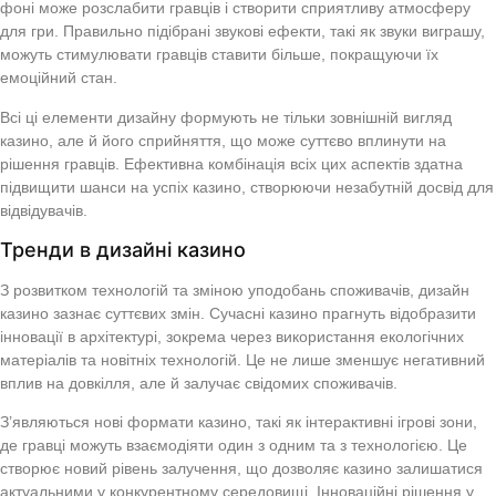
фоні може розслабити гравців і створити сприятливу атмосферу
для гри. Правильно підібрані звукові ефекти, такі як звуки виграшу,
можуть стимулювати гравців ставити більше, покращуючи їх
емоційний стан.
Всі ці елементи дизайну формують не тільки зовнішній вигляд
казино, але й його сприйняття, що може суттєво вплинути на
рішення гравців. Ефективна комбінація всіх цих аспектів здатна
підвищити шанси на успіх казино, створюючи незабутній досвід для
відвідувачів.
Тренди в дизайні казино
З розвитком технологій та зміною уподобань споживачів, дизайн
казино зазнає суттєвих змін. Сучасні казино прагнуть відобразити
інновації в архітектурі, зокрема через використання екологічних
матеріалів та новітніх технологій. Це не лише зменшує негативний
вплив на довкілля, але й залучає свідомих споживачів.
З’являються нові формати казино, такі як інтерактивні ігрові зони,
де гравці можуть взаємодіяти один з одним та з технологією. Це
створює новий рівень залучення, що дозволяє казино залишатися
актуальними у конкурентному середовищі. Інноваційні рішення у