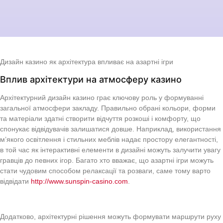
Дизайн казино як архітектура впливає на азартні ігри
Вплив архітектури на атмосферу казино
Архітектурний дизайн казино грає ключову роль у формуванні
загальної атмосфери закладу. Правильно обрані кольори, форми
та матеріали здатні створити відчуття розкоші і комфорту, що
спонукає відвідувачів залишатися довше. Наприклад, використання
м’якого освітлення і стильних меблів надає простору елегантності,
в той час як інтерактивні елементи в дизайні можуть залучити увагу
гравців до певних ігор. Багато хто вважає, що азартні ігри можуть
стати чудовим способом релаксації та розваги, саме тому варто
відвідати
http://www.sunspin-casino.com
.
Додатково, архітектурні рішення можуть формувати маршрути руху