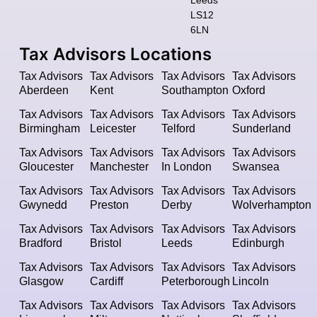
Leeds
LS12
6LN
Tax Advisors Locations
Tax Advisors
Tax Advisors
Tax Advisors
Tax Advisors
Aberdeen
Kent
Southampton
Oxford
Tax Advisors
Tax Advisors
Tax Advisors
Tax Advisors
Birmingham
Leicester
Telford
Sunderland
Tax Advisors
Tax Advisors
Tax Advisors
Tax Advisors
Gloucester
Manchester
In London
Swansea
Tax Advisors
Tax Advisors
Tax Advisors
Tax Advisors
Gwynedd
Preston
Derby
Wolverhampton
Tax Advisors
Tax Advisors
Tax Advisors
Tax Advisors
Bradford
Bristol
Leeds
Edinburgh
Tax Advisors
Tax Advisors
Tax Advisors
Tax Advisors
Glasgow
Cardiff
Peterborough
Lincoln
Tax Advisors
Tax Advisors
Tax Advisors
Tax Advisors