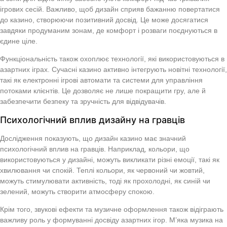
ігрових сесій. Важливо, щоб дизайн сприяв бажанню повертатися
до казино, створюючи позитивний досвід. Це може досягатися
завдяки продуманим зонам, де комфорт і розваги поєднуються в
єдине ціле.
Функціональність також охоплює технології, які використовуються в
азартних іграх. Сучасні казино активно інтегрують новітні технології,
такі як електронні ігрові автомати та системи для управління
потоками клієнтів. Це дозволяє не лише покращити гру, але й
забезпечити безпеку та зручність для відвідувачів.
Психологічний вплив дизайну на гравців
Дослідження показують, що дизайн казино має значний
психологічний вплив на гравців. Наприклад, кольори, що
використовуються у дизайні, можуть викликати різні емоції, такі як
хвилювання чи спокій. Теплі кольори, як червоний чи жовтий,
можуть стимулювати активність, тоді як прохолодні, як синій чи
зелений, можуть створити атмосферу спокою.
Крім того, звукові ефекти та музичне оформлення також відіграють
важливу роль у формуванні досвіду азартних ігор. М’яка музика на