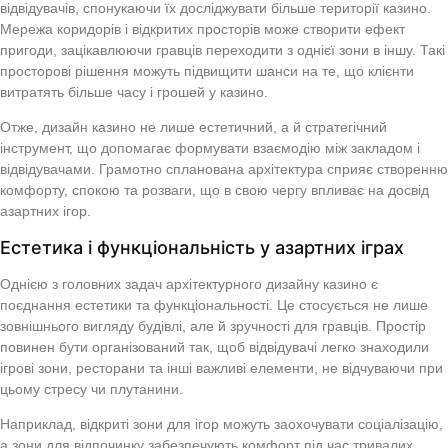
відвідувачів, спонукаючи їх досліджувати більше території казино.
Мережа коридорів і відкритих просторів може створити ефект
пригоди, зацікавлюючи гравців переходити з однієї зони в іншу. Такі
просторові рішення можуть підвищити шанси на те, що клієнти
витратять більше часу і грошей у казино.
Отже, дизайн казино не лише естетичний, а й стратегічний
інструмент, що допомагає формувати взаємодію між закладом і
відвідувачами. Грамотно спланована архітектура сприяє створенню
комфорту, спокою та розваги, що в свою чергу впливає на досвід
азартних ігор.
Естетика і функціональність у азартних іграх
Однією з головних задач архітектурного дизайну казино є
поєднання естетики та функціональності. Це стосується не лише
зовнішнього вигляду будівлі, але й зручності для гравців. Простір
повинен бути організований так, щоб відвідувачі легко знаходили
ігрові зони, ресторани та інші важливі елементи, не відчуваючи при
цьому стресу чи плутанини.
Наприклад, відкриті зони для ігор можуть заохочувати соціалізацію,
а зони для відпочинку забезпечують комфорт під час тривалих