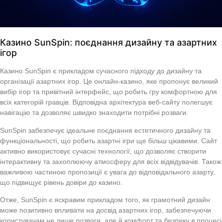
Казино SunSpin: поєднання дизайну та азартних
ігор
Казино SunSpin є прикладом сучасного підходу до дизайну та
організації азартних ігор. Це онлайн-казино, яке пропонує великий
вибір ігор та привітний інтерфейс, що робить гру комфортною для
всіх категорій гравців. Відповідна архітектура веб-сайту полегшує
навігацію та дозволяє швидко знаходити потрібні розваги.
SunSpin забезпечує ідеальне поєднання естетичного дизайну та
функціональності, що робить азартні ігри ще більш цікавими. Сайт
активно використовує сучасні технології, що дозволяє створити
інтерактивну та захоплюючу атмосферу для всіх відвідувачів. Також
важливою частиною пропозиції є увага до відповідального азарту,
що підвищує рівень довіри до казино.
Отже, SunSpin є яскравим прикладом того, як грамотний дизайн
може позитивно впливати на досвід азартних ігор, забезпечуючи
користувачам не лише розваги, але й комфорт та безпеку в процесі