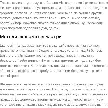
Також важливо підтримувати баланс між азартними іграми та іншим
життям. Гравці повинні усвідомлювати, що азартні ігри не є єдиною
формою розваги. Заняття спортом, хобі та спілкування з друзями
можуть допомогти зняти стрес і зменшити ризик залежності від
азартних ігор. Важливо знаходити час для відпочинку і релаксації,
щоб зберігати здоровий підхід до гри.
Методи економії під час гри
Економія під час азартних ігор може здійснюватися за рахунок
грамотного планування бюджету та використання акцій і бонусів.
Багато онлайн-казино пропонують щедрі вітальні пакети та
безкоштовні обертання, які можна використовувати для гри без
додаткових витрат. Користуючись такими пропозиціями, ви зможете
зберегти свої фінанси і спробувати різні ігри без ризику втратити
власні гроші.
Ще одним методом економії є використання стратегій ставок, які
дозволяють мінімізувати ризики. Наприклад, можна обирати ігри з
нижчими ставками або грати в ігри з високим відсотком повернення
гравцеві. Це допоможе зменшити можливі фінансові втрати. Крім
того, важливо уникати ставок під впливом азарту, адже такі рішення