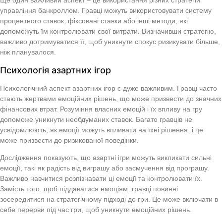
Ще один важливий аспект – це використання різних стратегій
управління банкроллом. Гравці можуть використовувати систему
процентного ставок, фіксовані ставки або інші методи, які
допоможуть їм контролювати свої витрати. Визначивши стратегію,
важливо дотримуватися її, щоб уникнути спокус ризикувати більше,
ніж планувалося.
Психологія азартних ігор
Психологічний аспект азартних ігор є дуже важливим. Гравці часто
стають жертвами емоційних рішень, що може призвести до значних
фінансових втрат. Розуміння власних емоцій і їх впливу на гру
допоможе уникнути необдуманих ставок. Багато гравців не
усвідомлюють, як емоції можуть впливати на їхні рішення, і це
може призвести до ризикованої поведінки.
Дослідження показують, що азартні ігри можуть викликати сильні
емоції, такі як радість від виграшу або засмучення від програшу.
Важливо навчитися розпізнавати ці емоції та контролювати їх.
Замість того, щоб піддаватися емоціям, гравці повинні
зосередитися на стратегічному підході до гри. Це може включати в
себе перерви під час гри, щоб уникнути емоційних рішень.