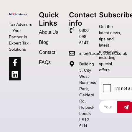
Quick
Contact
Subscrib
Links
info
Tax Advisors
Get the
0800
– Your
About Us
latest news,
098
Partner in
tips and
Blog
6147
Expert Tax
latest
Solutions
messages,
Contact
info@taxadvisorsuk.co.uk
including
FAQs
special
Building
offers
3, City
West
Business
Park,
Gelderd
Rd,
Holbeck
Leeds
LS12
6LN