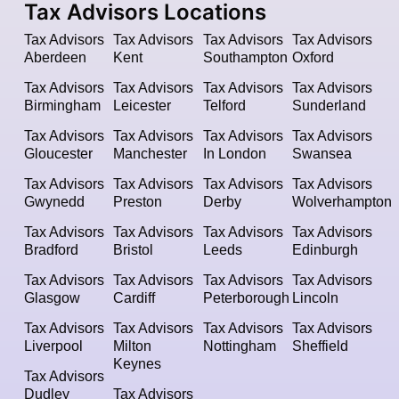
Tax Advisors Locations
Tax Advisors
Tax Advisors
Tax Advisors
Tax Advisors
Aberdeen
Kent
Southampton
Oxford
Tax Advisors
Tax Advisors
Tax Advisors
Tax Advisors
Birmingham
Leicester
Telford
Sunderland
Tax Advisors
Tax Advisors
Tax Advisors
Tax Advisors
Gloucester
Manchester
In London
Swansea
Tax Advisors
Tax Advisors
Tax Advisors
Tax Advisors
Gwynedd
Preston
Derby
Wolverhampton
Tax Advisors
Tax Advisors
Tax Advisors
Tax Advisors
Bradford
Bristol
Leeds
Edinburgh
Tax Advisors
Tax Advisors
Tax Advisors
Tax Advisors
Glasgow
Cardiff
Peterborough
Lincoln
Tax Advisors
Tax Advisors
Tax Advisors
Tax Advisors
Liverpool
Milton
Nottingham
Sheffield
Keynes
Tax Advisors
Dudley
Tax Advisors