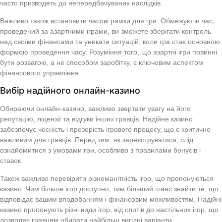
часто призводять до непередбачуваних наслідків.
Важливо також встановити часові рамки для гри. Обмежуючи час,
проведений за азартними іграми, ви зможете зберігати контроль
над своїми фінансами та уникати ситуацій, коли гра стає основною
формою проведення часу. Розуміння того, що азартні ігри повинні
бути розвагою, а не способом заробітку, є ключовим аспектом
фінансового управління.
Вибір надійного онлайн-казино
Обираючи онлайн-казино, важливо звертати увагу на його
репутацію, ліцензії та відгуки інших гравців. Надійне казино
забезпечує чесність і прозорість ігрового процесу, що є критично
важливим для гравців. Перед тим, як зареєструватися, слід
ознайомитися з умовами гри, особливо з правилами бонусів і
ставок.
Також важливо перевірити різноманітність ігор, що пропонуються
казино. Чим більше ігор доступно, тим більший шанс знайти те, що
відповідає вашим вподобанням і фінансовим можливостям. Надійні
казино пропонують різні види ігор, від слотів до настільних ігор, що
дозволяє гравцям обирати найбільш вигідні варіанти.