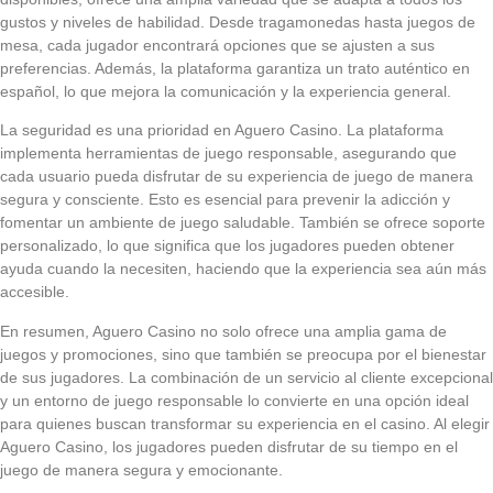
gustos y niveles de habilidad. Desde tragamonedas hasta juegos de
mesa, cada jugador encontrará opciones que se ajusten a sus
preferencias. Además, la plataforma garantiza un trato auténtico en
español, lo que mejora la comunicación y la experiencia general.
La seguridad es una prioridad en Aguero Casino. La plataforma
implementa herramientas de juego responsable, asegurando que
cada usuario pueda disfrutar de su experiencia de juego de manera
segura y consciente. Esto es esencial para prevenir la adicción y
fomentar un ambiente de juego saludable. También se ofrece soporte
personalizado, lo que significa que los jugadores pueden obtener
ayuda cuando la necesiten, haciendo que la experiencia sea aún más
accesible.
En resumen, Aguero Casino no solo ofrece una amplia gama de
juegos y promociones, sino que también se preocupa por el bienestar
de sus jugadores. La combinación de un servicio al cliente excepcional
y un entorno de juego responsable lo convierte en una opción ideal
para quienes buscan transformar su experiencia en el casino. Al elegir
Aguero Casino, los jugadores pueden disfrutar de su tiempo en el
juego de manera segura y emocionante.