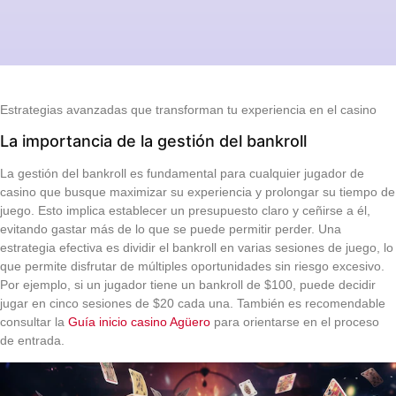
Estrategias avanzadas que transforman tu experiencia en el casino
La importancia de la gestión del bankroll
La gestión del bankroll es fundamental para cualquier jugador de
casino que busque maximizar su experiencia y prolongar su tiempo de
juego. Esto implica establecer un presupuesto claro y ceñirse a él,
evitando gastar más de lo que se puede permitir perder. Una
estrategia efectiva es dividir el bankroll en varias sesiones de juego, lo
que permite disfrutar de múltiples oportunidades sin riesgo excesivo.
Por ejemplo, si un jugador tiene un bankroll de $100, puede decidir
jugar en cinco sesiones de $20 cada una. También es recomendable
consultar la
Guía inicio casino Agüero
para orientarse en el proceso
de entrada.