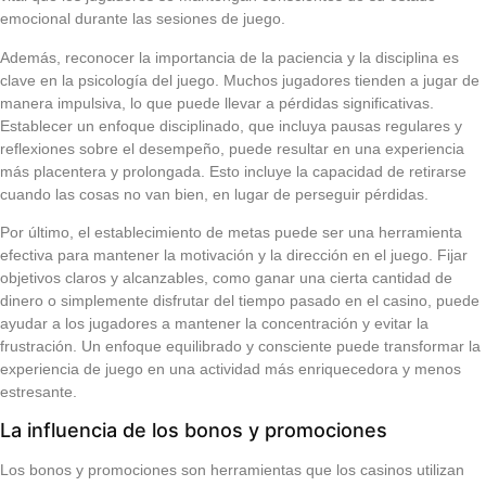
emocional durante las sesiones de juego.
Además, reconocer la importancia de la paciencia y la disciplina es
clave en la psicología del juego. Muchos jugadores tienden a jugar de
manera impulsiva, lo que puede llevar a pérdidas significativas.
Establecer un enfoque disciplinado, que incluya pausas regulares y
reflexiones sobre el desempeño, puede resultar en una experiencia
más placentera y prolongada. Esto incluye la capacidad de retirarse
cuando las cosas no van bien, en lugar de perseguir pérdidas.
Por último, el establecimiento de metas puede ser una herramienta
efectiva para mantener la motivación y la dirección en el juego. Fijar
objetivos claros y alcanzables, como ganar una cierta cantidad de
dinero o simplemente disfrutar del tiempo pasado en el casino, puede
ayudar a los jugadores a mantener la concentración y evitar la
frustración. Un enfoque equilibrado y consciente puede transformar la
experiencia de juego en una actividad más enriquecedora y menos
estresante.
La influencia de los bonos y promociones
Los bonos y promociones son herramientas que los casinos utilizan