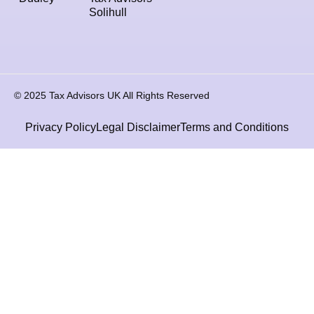
Solihull
© 2025 Tax Advisors UK All Rights Reserved
Privacy Policy
Legal Disclaimer
Terms and Conditions