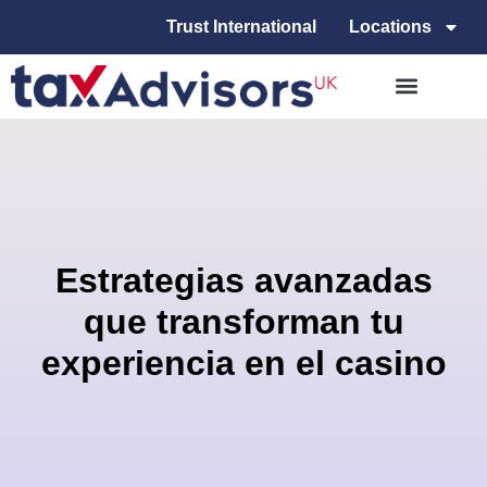
Trust International
Locations
Estrategias avanzadas
que transforman tu
experiencia en el casino