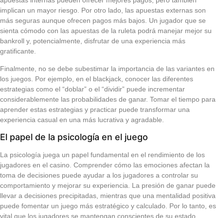
apuestas internas pueden ofrecer mejores pagos, pero también
implican un mayor riesgo. Por otro lado, las apuestas externas son
más seguras aunque ofrecen pagos más bajos. Un jugador que se
sienta cómodo con las apuestas de la ruleta podrá manejar mejor su
bankroll y, potencialmente, disfrutar de una experiencia más
gratificante.
Finalmente, no se debe subestimar la importancia de las variantes en
los juegos. Por ejemplo, en el blackjack, conocer las diferentes
estrategias como el “doblar” o el “dividir” puede incrementar
considerablemente las probabilidades de ganar. Tomar el tiempo para
aprender estas estrategias y practicar puede transformar una
experiencia casual en una más lucrativa y agradable.
El papel de la psicología en el juego
La psicología juega un papel fundamental en el rendimiento de los
jugadores en el casino. Comprender cómo las emociones afectan la
toma de decisiones puede ayudar a los jugadores a controlar su
comportamiento y mejorar su experiencia. La presión de ganar puede
llevar a decisiones precipitadas, mientras que una mentalidad positiva
puede fomentar un juego más estratégico y calculado. Por lo tanto, es
vital que los jugadores se mantengan conscientes de su estado