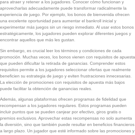
para atraer y retener a los jugadores. Conocer cómo funcionan y
aprovecharlas adecuadamente puede transformar radicalmente la
experiencia de juego. Por ejemplo, los bonos de bienvenida ofrecen
una excelente oportunidad para aumentar el bankroll inicial y
experimentar más juegos sin un riesgo inmediato. Al usar estos bonos
estratégicamente, los jugadores pueden explorar diferentes juegos y
encontrar aquellos que más les gustan.
Sin embargo, es crucial leer los términos y condiciones de cada
promoción. Muchas veces, los bonos vienen con requisitos de apuesta
que pueden dificultar la retirada de ganancias. Comprender estos
requisitos permite a los jugadores seleccionar ofertas que realmente
beneficien su estrategia de juego y eviten frustraciones innecesarias.
La elección de promociones con requisitos de apuesta más bajos
puede facilitar la obtención de ganancias reales.
Además, algunas plataformas ofrecen programas de fidelidad que
recompensan a los jugadores regulares. Estos programas pueden
incluir puntos que se pueden canjear por efectivo, giros gratis o
premios exclusivos. Aprovechar estas recompensas no solo aumenta
la diversión, sino que también puede resultar en beneficios financieros
a largo plazo. Un jugador que esté informado sobre las promociones y