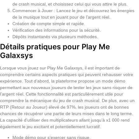
de crash musical, et choisissez celui qui vous attire le plus.
Commencer à Jouer :
Lancez le jeu et découvrez les énergies
de la musique tout en jouant pour de l’argent réel.
Création de compte simple et rapide.
Vérification des informations pour la sécurité.
Dépôts instantanés via plusieurs méthodes.
Détails pratiques pour Play Me
Galaxsys
Lorsque vous jouez sur Play Me Galaxsys, il est important de
comprendre certains aspects pratiques qui peuvent rehausser votre
expérience. Tout d’abord, la plateforme propose un mode démo
permettant aux nouveaux joueurs de tester les jeux sans risquer de
l’argent réel. Cette fonctionnalité est particulièrement utile pour
comprendre la mécanique du jeu de crash musical. De plus, avec un
RTP (Retour au Joueur) élevé de 97%, les joueurs ont de bonnes
chances de récupérer une partie de leurs mises dans le long terme.
La capacité d’utiliser des multiplicateurs allant jusqu’à x1 000 rend
également le jeu excitant et potentiellement lucratif.
Mode démo pour s’exercer sans risque.