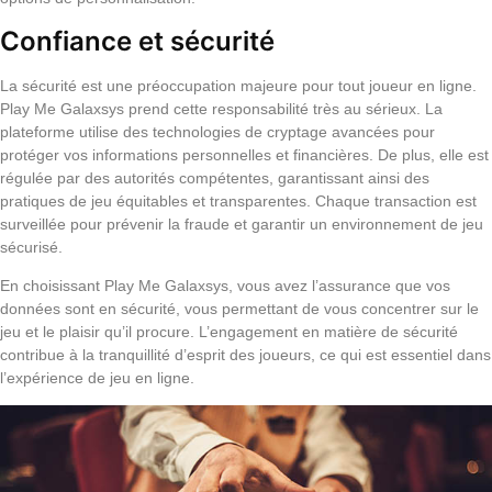
Confiance et sécurité
La sécurité est une préoccupation majeure pour tout joueur en ligne.
Play Me Galaxsys prend cette responsabilité très au sérieux. La
plateforme utilise des technologies de cryptage avancées pour
protéger vos informations personnelles et financières. De plus, elle est
régulée par des autorités compétentes, garantissant ainsi des
pratiques de jeu équitables et transparentes. Chaque transaction est
surveillée pour prévenir la fraude et garantir un environnement de jeu
sécurisé.
En choisissant Play Me Galaxsys, vous avez l’assurance que vos
données sont en sécurité, vous permettant de vous concentrer sur le
jeu et le plaisir qu’il procure. L’engagement en matière de sécurité
contribue à la tranquillité d’esprit des joueurs, ce qui est essentiel dans
l’expérience de jeu en ligne.