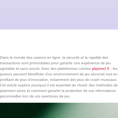
Dans le monde des casinos en ligne, la sécurité et la rapidité des
transactions sont primordiales pour garantir une expérience de jeu
agréable et sans soucis. Avec des plateformes comme
playme1.fr
, les
joueurs peuvent bénéficier d’un environnement de jeu sécurisé tout en
profitant de jeux d’innovation, notamment des jeux de crash musicaux.
Cet article explore pourquoi il est essentiel de choisir des méthodes de
paiement sûres et comment garantir la protection de vos informations
personnelles lors de vos aventures de jeu.