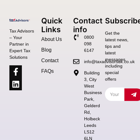
Quick
Contact
Subscrib
Links
info
Tax Advisors
Get the
0800
– Your
About Us
latest news,
098
Partner in
tips and
Blog
6147
Expert Tax
latest
Solutions
messages,
Contact
info@taxadvisorsuk.co.uk
including
FAQs
special
Building
offers
3, City
West
Business
Park,
Gelderd
Rd,
Holbeck
Leeds
LS12
6LN