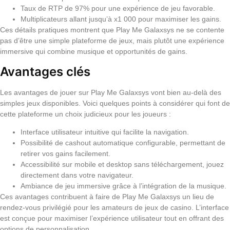
Taux de RTP de 97% pour une expérience de jeu favorable.
Multiplicateurs allant jusqu’à x1 000 pour maximiser les gains.
Ces détails pratiques montrent que Play Me Galaxsys ne se contente
pas d’être une simple plateforme de jeux, mais plutôt une expérience
immersive qui combine musique et opportunités de gains.
Avantages clés
Les avantages de jouer sur Play Me Galaxsys vont bien au-delà des
simples jeux disponibles. Voici quelques points à considérer qui font de
cette plateforme un choix judicieux pour les joueurs :
Interface utilisateur intuitive qui facilite la navigation.
Possibilité de cashout automatique configurable, permettant de
retirer vos gains facilement.
Accessibilité sur mobile et desktop sans téléchargement, jouez
directement dans votre navigateur.
Ambiance de jeu immersive grâce à l’intégration de la musique.
Ces avantages contribuent à faire de Play Me Galaxsys un lieu de
rendez-vous privilégié pour les amateurs de jeux de casino. L’interface
est conçue pour maximiser l’expérience utilisateur tout en offrant des
options de personnalisation.