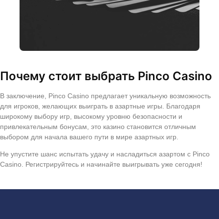
Почему стоит выбрать Pinco Casino
В заключение, Pinco Casino предлагает уникальную возможность
для игроков, желающих выиграть в азартные игры. Благодаря
широкому выбору игр, высокому уровню безопасности и
привлекательным бонусам, это казино становится отличным
выбором для начала вашего пути в мире азартных игр.
Не упустите шанс испытать удачу и насладиться азартом с Pinco
Casino. Регистрируйтесь и начинайте выигрывать уже сегодня!