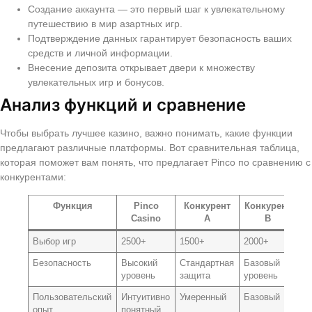
Создание аккаунта — это первый шаг к увлекательному
путешествию в мир азартных игр.
Подтверждение данных гарантирует безопасность ваших
средств и личной информации.
Внесение депозита открывает двери к множеству
увлекательных игр и бонусов.
Анализ функций и сравнение
Чтобы выбрать лучшее казино, важно понимать, какие функции
предлагают различные платформы. Вот сравнительная таблица,
которая поможет вам понять, что предлагает Pinco по сравнению с
конкурентами:
Функция
Pinco
Конкурент
Конкурент
Casino
A
B
Выбор игр
2500+
1500+
2000+
Безопасность
Высокий
Стандартная
Базовый
уровень
защита
уровень
Пользовательский
Интуитивно
Умеренный
Базовый
опыт
понятный