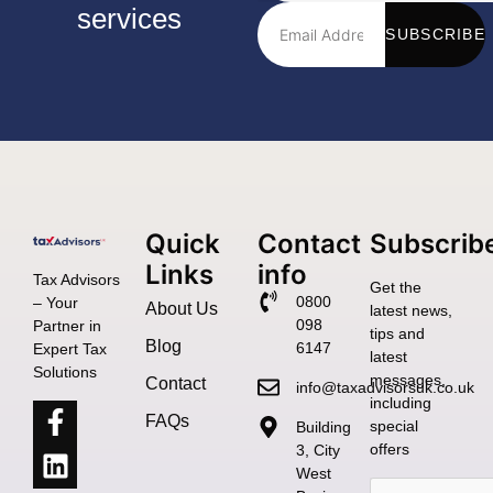
services
SUBSCRIBE
Quick
Contact
Subscrib
Links
info
Tax Advisors
Get the
0800
– Your
About Us
latest news,
098
Partner in
tips and
Blog
6147
Expert Tax
latest
Solutions
messages,
Contact
info@taxadvisorsuk.co.uk
including
FAQs
special
Building
offers
3, City
West