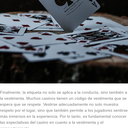
Finalmente, la etiqueta no solo se aplica a la conducta, sino también a
la vestimenta. Muchos casinos tienen un código de vestimenta que se
espera que se respete. Vestirse adecuadamente no solo muestra
respeto por el lugar, sino que también permite a los jugadores sentirse
más inmersos en la experiencia. Por lo tanto, es fundamental conocer
las expectativas del casino en cuanto a la vestimenta y el