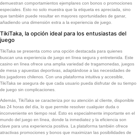
demuestran comportamientos ejemplares con bonos o promociones
especiales. Esto no solo muestra que la etiqueta es apreciada, sino
que también puede resultar en mayores oportunidades de ganar,
añadiendo una dimensión extra a la experiencia de juego.
TikiTaka, la opción ideal para los entusiastas del
juego
TikiTaka se presenta como una opción destacada para quienes
buscan una experiencia de juego en línea segura y entretenida. Este
casino en línea ofrece una amplia variedad de tragamonedas, juegos
de mesa y apuestas deportivas, adaptándose a las necesidades de
los jugadores chilenos. Con una plataforma intuitiva y accesible,
TikiTaka se asegura de que cada usuario pueda disfrutar de su tiempo
de juego sin complicaciones.
Además, TikiTaka se caracteriza por su atención al cliente, disponible
las 24 horas del día, lo que permite resolver cualquier duda o
inconveniente en tiempo real. Esto es especialmente importante en el
mundo del juego en línea, donde la inmediatez y la eficiencia son
clave para una experiencia positiva. La plataforma también ofrece
atractivas promociones y bonos que maximizan las posibilidades de