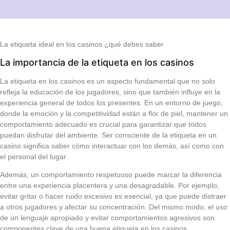
La etiqueta ideal en los casinos ¿qué debes saber
La importancia de la etiqueta en los casinos
La etiqueta en los casinos es un aspecto fundamental que no solo
refleja la educación de los jugadores, sino que también influye en la
experiencia general de todos los presentes. En un entorno de juego,
donde la emoción y la competitividad están a flor de piel, mantener un
comportamiento adecuado es crucial para garantizar que todos
puedan disfrutar del ambiente. Ser consciente de la etiqueta en un
casino significa saber cómo interactuar con los demás, así como con
el personal del lugar.
Además, un comportamiento respetuoso puede marcar la diferencia
entre una experiencia placentera y una desagradable. Por ejemplo,
evitar gritar o hacer ruido excesivo es esencial, ya que puede distraer
a otros jugadores y afectar su concentración. Del mismo modo, el uso
de un lenguaje apropiado y evitar comportamientos agresivos son
componentes clave de una buena etiqueta en los casinos.