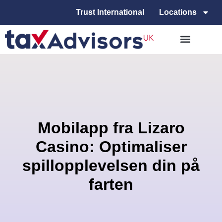
Trust International
Locations
Mobilapp fra Lizaro
Casino: Optimaliser
spillopplevelsen din på
farten