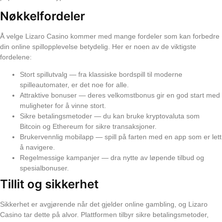
Nøkkelfordeler
Å velge Lizaro Casino kommer med mange fordeler som kan forbedre
din online spillopplevelse betydelig. Her er noen av de viktigste
fordelene:
Stort spillutvalg — fra klassiske bordspill til moderne
spilleautomater, er det noe for alle.
Attraktive bonuser — deres velkomstbonus gir en god start med
muligheter for å vinne stort.
Sikre betalingsmetoder — du kan bruke kryptovaluta som
Bitcoin og Ethereum for sikre transaksjoner.
Brukervennlig mobilapp — spill på farten med en app som er lett
å navigere.
Regelmessige kampanjer — dra nytte av løpende tilbud og
spesialbonuser.
Tillit og sikkerhet
Sikkerhet er avgjørende når det gjelder online gambling, og Lizaro
Casino tar dette på alvor. Plattformen tilbyr sikre betalingsmetoder,