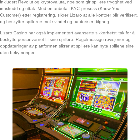
inkludert Revolut og kryptovaluta, noe som gir spillere trygghet ved
innskudd og uttak. Med en anbefalt KYC-prosess (Know Your
Customer) etter registrering, sikrer Lizaro at alle kontoer blir verifisert,
og beskytter spillerne mot svindel og uautorisert tilgang.
Lizaro Casino har også implementert avanserte sikkerhetstiltak for å
beskytte personvernet til sine spillere. Regelmessige revisjoner og
oppdateringer av plattformen sikrer at spillere kan nyte spillene sine
uten bekymringer.