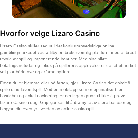
Hvorfor velge Lizaro Casino
Lizaro Casino skiller seg ut i det konkurransedyktige online
gamblingmarkedet ved å tilby en brukervennlig plattform med et bredt
utvalg av spill og imponerende bonuser. Med sine sikre
betalingsmetoder og fokus på spillerens opplevelse er det et utmerket
valg for både nye og erfarne spillere.
Enten du er hjemme eller på farten, gjør Lizaro Casino det enkelt å
spille dine favorittspill. Med en mobilapp som er optimalisert for
hastighet og enkel navigering, er det ingen grunn til ikke å prøve
Lizaro Casino i dag. Grip sjansen til å dra nytte av store bonuser og
begynn ditt eventyr i verden av online casinospill!