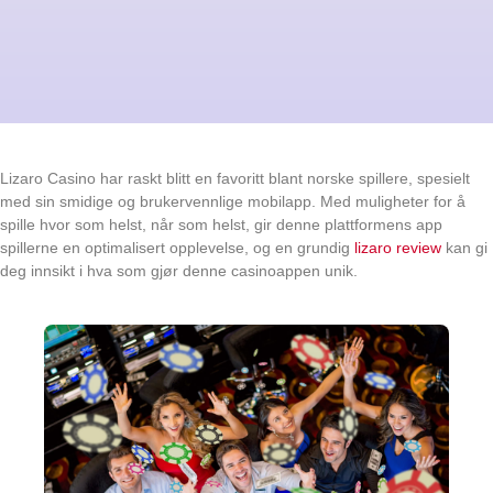
Lizaro Casino har raskt blitt en favoritt blant norske spillere, spesielt
med sin smidige og brukervennlige mobilapp. Med muligheter for å
spille hvor som helst, når som helst, gir denne plattformens app
spillerne en optimalisert opplevelse, og en grundig
lizaro review
kan gi
deg innsikt i hva som gjør denne casinoappen unik.