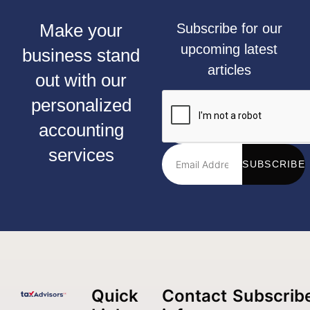
Make your
Subscribe for our
upcoming latest
business stand
articles
out with our
personalized
accounting
services
SUBSCRIBE
Quick
Contact
Subscrib