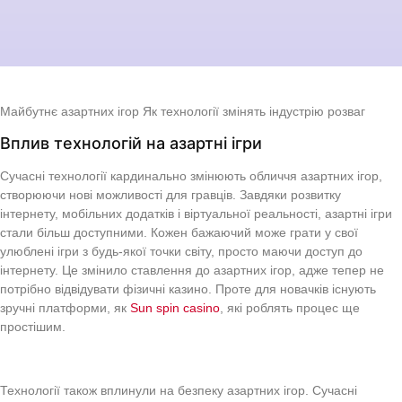
Майбутнє азартних ігор Як технології змінять індустрію розваг
Вплив технологій на азартні ігри
Сучасні технології кардинально змінюють обличчя азартних ігор,
створюючи нові можливості для гравців. Завдяки розвитку
інтернету, мобільних додатків і віртуальної реальності, азартні ігри
стали більш доступними. Кожен бажаючий може грати у свої
улюблені ігри з будь-якої точки світу, просто маючи доступ до
інтернету. Це змінило ставлення до азартних ігор, адже тепер не
потрібно відвідувати фізичні казино. Проте для новачків існують
зручні платформи, як
Sun spin casino
, які роблять процес ще
простішим.
Технології також вплинули на безпеку азартних ігор. Сучасні