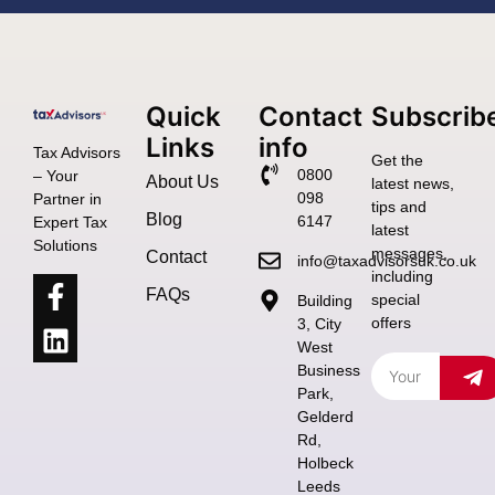
Quick
Contact
Subscrib
Links
info
Tax Advisors
Get the
0800
– Your
About Us
latest news,
098
Partner in
tips and
Blog
6147
Expert Tax
latest
Solutions
messages,
Contact
info@taxadvisorsuk.co.uk
including
FAQs
special
Building
offers
3, City
West
Business
Park,
Gelderd
Rd,
Holbeck
Leeds