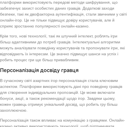
платформи використовують передові методи шифрування, що
забезпечує захист особистих даних гравців. Додаткові заходи
безпеки, такі як двофакторна аутентифікація, стали звичними у світі
онлайн-ігор. Це не тільки підвищує довіру користувачів, але й
сприяє зростанню популярності онлайн-казино.
Крім того, нові технології, такі як штучний інтелект, роблять ігри
більш адаптивними до потреб гравців. Інтелектуальні алгоритми
можуть аналізувати поведінку користувачів та пропонувати ігри, які
відповідають їх інтересам. Це значно підвищує шанси на успіх і
робить процес гри ще більш привабливим.
Персоналізація досвіду гравця
В сучасному світі азартних ігор персоналізація стала ключовим
аспектом. Платформи використовують дані про поведінку гравців
для створення індивідуальних пропозицій. Це може включати
бонуси, акції, а також рекомендації щодо ігор. Завдяки цьому,
кожен гравець отримує унікальний досвід, що робить гру більш
захоплюючою.
Персоналізація також впливає на комунікацію з гравцями. Онлайн-
казино активно використовують технології, щоб підтримувати