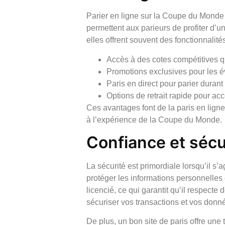
Parier en ligne sur la Coupe du Monde
permettent aux parieurs de profiter d’u
elles offrent souvent des fonctionnalité
Accès à des cotes compétitives q
Promotions exclusives pour les
Paris en direct pour parier durant
Options de retrait rapide pour ac
Ces avantages font de la paris en lign
à l’expérience de la Coupe du Monde.
Confiance et sécur
La sécurité est primordiale lorsqu’il s
protéger les informations personnelles e
licencié, ce qui garantit qu’il respecte
sécuriser vos transactions et vos donn
De plus, un bon site de paris offre une