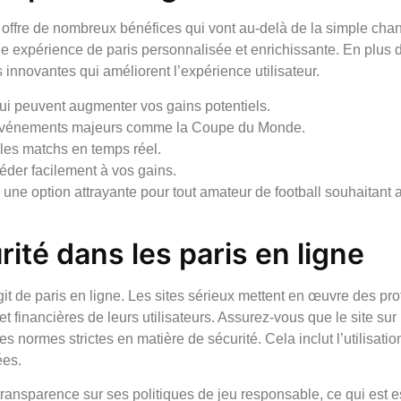
 offre de nombreux bénéfices qui vont au-delà de la simple cha
ne expérience de paris personnalisée et enrichissante. En plus d
s innovantes qui améliorent l’expérience utilisateur.
ui peuvent augmenter vos gains potentiels.
 événements majeurs comme la Coupe du Monde.
 les matchs en temps réel.
céder facilement à vos gains.
e une option attrayante pour tout amateur de football souhaitan
ité dans les paris en ligne
’agit de paris en ligne. Les sites sérieux mettent en œuvre des p
t financières de leurs utilisateurs. Assurez-vous que le site sur
 des normes strictes en matière de sécurité. Cela inclut l’utilisa
ées.
 transparence sur ses politiques de jeu responsable, ce qui est 