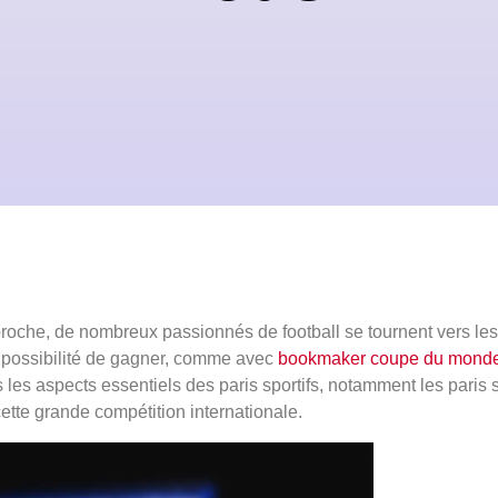
he, de nombreux passionnés de football se tournent vers les s
la possibilité de gagner, comme avec
bookmaker coupe du monde 
rs les aspects essentiels des paris sportifs, notamment les paris
ette grande compétition internationale.