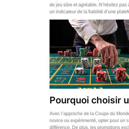
de jeu sûre et agréable. N’hésitez pas 
un indicateur de la fiabilité d’une plate
Pourquoi choisir u
Avec l’approche de la Coupe du Monde 2
novice ou expérimenté, opter pour un sit
différence. De plus, les promotions exc