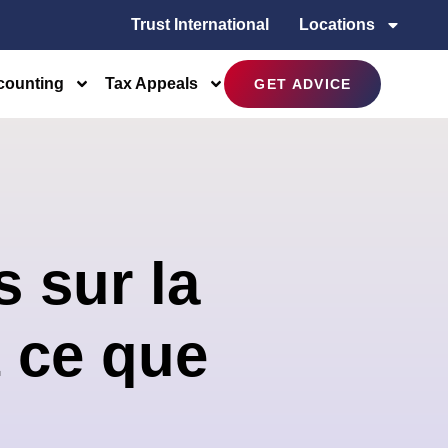
Trust International
Locations
counting
Tax Appeals
GET ADVICE
s sur la
 ce que