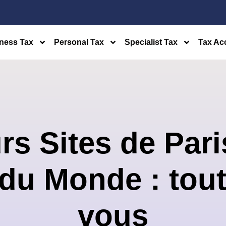
ness Tax
Personal Tax
Specialist Tax
Tax Ac
rs Sites de Pari
du Monde : tout
vous