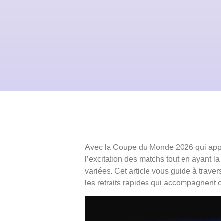
Avec la Coupe du Monde 2026 qui approc
l’excitation des matchs tout en ayant 
variées. Cet article vous guide à trave
les retraits rapides qui accompagnent c