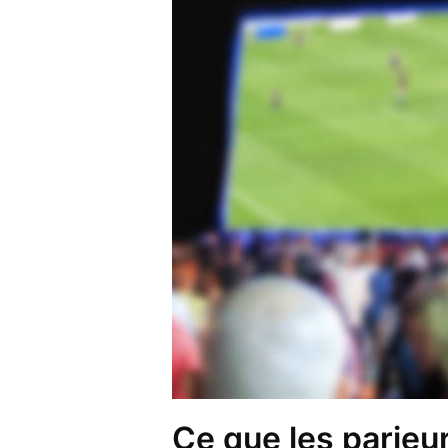
Ce que les parie