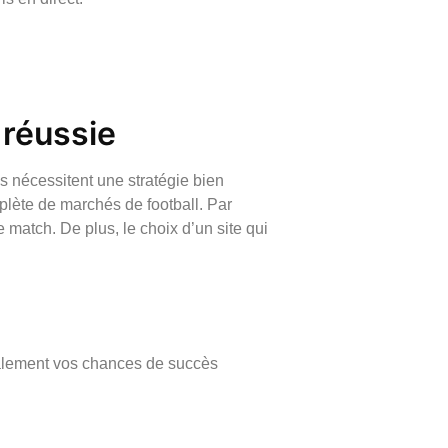
 réussie
 nécessitent une stratégie bien
plète de marchés de football. Par
e match. De plus, le choix d’un site qui
galement vos chances de succès