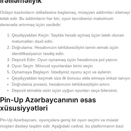
irəliləməliyik
Onlayn kazinoların istifadəsinə başlamaq, müəyyən addımları izləməyi
tələb edir. Bu addımların hər biri, oyun təcrübənizi maksimum
dərəcədə artırmaq üçün vacibdir:
Qeydiyyatdan Keçin:
Saytda hesab açmaq üçün tələb olunan
məlumatları daxil edin.
Doğrulama:
Hesabınızın təhlükəsizliyini təmin etmək üçün
identifikasiyanızı təsdiq edin.
Depozit Edin:
Oyun oynamaq üçün hesabınıza pul yatırın.
Oyun Seçin:
Mövcud oyunlardan birini seçin.
Oynamaya Başlayın:
İstədiyiniz oyunu açın və əylənin.
Qeydiyyatdan keçmək sizə ilk bonusu əldə etməyə imkan tanıyır.
Doğrulama prosesi, hesabınızın təhlükəsizliyini artırır.
Depozit etməklə sizin üçün uyğun oyunları seçə bilərsiniz.
Pin-Up Azərbaycanının əsas
xüsusiyyətləri
Pin-Up Azərbaycanı, oyunçulara geniş bir oyun seçimi və müasir
müştəri dəstəyi təqdim edir. Aşağıdaki cədvəl, bu platformanın bəzi