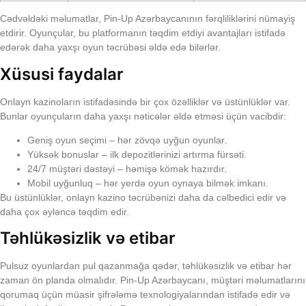
Cədvəldəki məlumatlar, Pin-Up Azərbaycanının fərqliliklərini nümayiş
etdirir. Oyunçular, bu platformanın təqdim etdiyi avantajları istifadə
edərək daha yaxşı oyun təcrübəsi əldə edə bilərlər.
Xüsusi faydalar
Onlayn kazinoların istifadəsində bir çox özəlliklər və üstünlüklər var.
Bunlar oyunçuların daha yaxşı nəticələr əldə etməsi üçün vacibdir:
Geniş oyun seçimi – hər zövqə uyğun oyunlar.
Yüksək bonuslar – ilk depozitlərinizi artırma fürsəti.
24/7 müştəri dəstəyi – həmişə kömək hazırdır.
Mobil uyğunluq – hər yerdə oyun oynaya bilmək imkanı.
Bu üstünlüklər, onlayn kazino təcrübənizi daha da cəlbedici edir və
daha çox əyləncə təqdim edir.
Təhlükəsizlik və etibar
Pulsuz oyunlardan pul qazanmağa qədər, təhlükəsizlik və etibar hər
zaman ön planda olmalıdır. Pin-Up Azərbaycanı, müştəri məlumatlarını
qorumaq üçün müasir şifrələmə texnologiyalarından istifadə edir və