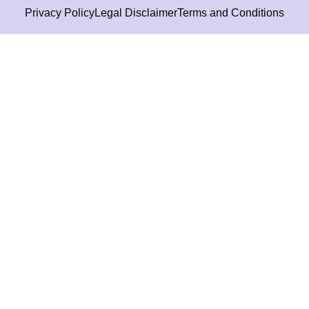
Privacy Policy
Legal Disclaimer
Terms and Conditions