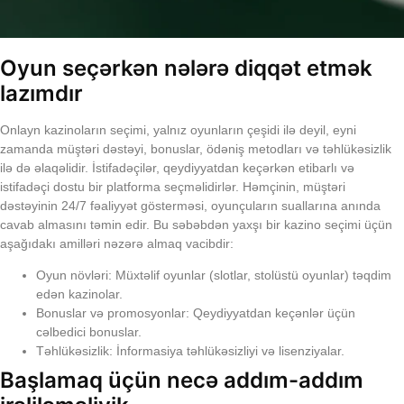
Oyun seçərkən nələrə diqqət etmək
lazımdır
Onlayn kazinoların seçimi, yalnız oyunların çeşidi ilə deyil, eyni
zamanda müştəri dəstəyi, bonuslar, ödəniş metodları və təhlükəsizlik
ilə də əlaqəlidir. İstifadəçilər, qeydiyyatdan keçərkən etibarlı və
istifadəçi dostu bir platforma seçməlidirlər. Həmçinin, müştəri
dəstəyinin 24/7 fəaliyyət gösterməsi, oyunçuların suallarına anında
cavab almasını təmin edir. Bu səbəbdən yaxşı bir kazino seçimi üçün
aşağıdakı amilləri nəzərə almaq vacibdir:
Oyun növləri: Müxtəlif oyunlar (slotlar, stolüstü oyunlar) təqdim
edən kazinolar.
Bonuslar və promosyonlar: Qeydiyyatdan keçənlər üçün
cəlbedici bonuslar.
Təhlükəsizlik: İnformasiya təhlükəsizliyi və lisenziyalar.
Başlamaq üçün necə addım-addım