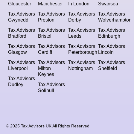
Gloucester
Manchester
In London
Swansea
Tax Advisors
Tax Advisors
Tax Advisors
Tax Advisors
Gwynedd
Preston
Derby
Wolverhampton
Tax Advisors
Tax Advisors
Tax Advisors
Tax Advisors
Bradford
Bristol
Leeds
Edinburgh
Tax Advisors
Tax Advisors
Tax Advisors
Tax Advisors
Glasgow
Cardiff
Peterborough
Lincoln
Tax Advisors
Tax Advisors
Tax Advisors
Tax Advisors
Liverpool
Milton
Nottingham
Sheffield
Keynes
Tax Advisors
Dudley
Tax Advisors
Solihull
© 2025 Tax Advisors UK All Rights Reserved