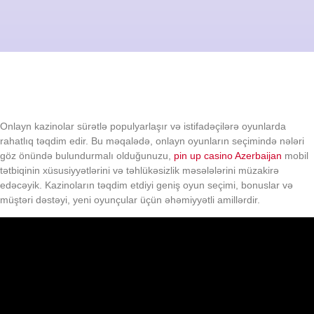
Onlayn kazinolar sürətlə populyarlaşır və istifadəçilərə oyunlarda
rahatlıq təqdim edir. Bu məqalədə, onlayn oyunların seçimində nələri
göz önündə bulundurmalı olduğunuzu,
pin up casino Azerbaijan
mobil
tətbiqinin xüsusiyyətlərini və təhlükəsizlik məsələlərini müzakirə
edəcəyik. Kazinoların təqdim etdiyi geniş oyun seçimi, bonuslar və
müştəri dəstəyi, yeni oyunçular üçün əhəmiyyətli amillərdir.