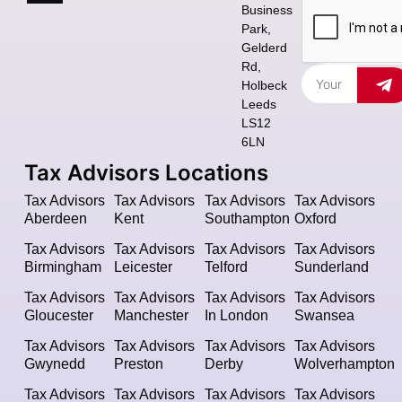
Business
Park,
Gelderd
Rd,
Holbeck
Leeds
LS12
6LN
Tax Advisors Locations
Tax Advisors
Tax Advisors
Tax Advisors
Tax Advisors
Aberdeen
Kent
Southampton
Oxford
Tax Advisors
Tax Advisors
Tax Advisors
Tax Advisors
Birmingham
Leicester
Telford
Sunderland
Tax Advisors
Tax Advisors
Tax Advisors
Tax Advisors
Gloucester
Manchester
In London
Swansea
Tax Advisors
Tax Advisors
Tax Advisors
Tax Advisors
Gwynedd
Preston
Derby
Wolverhampton
Tax Advisors
Tax Advisors
Tax Advisors
Tax Advisors