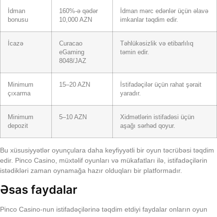
İdman
160%-ə qədər
İdman mərc edənlər üçün əlavə
bonusu
10,000 AZN
imkanlar təqdim edir.
İcazə
Curacao
Təhlükəsizlik və etibarlılıq
eGaming
təmin edir.
8048/JAZ
Minimum
15–20 AZN
İstifadəçilər üçün rahat şərait
çıxarma
yaradır.
Minimum
5–10 AZN
Xidmətlərin istifadəsi üçün
depozit
aşağı sərhəd qoyur.
Bu xüsusiyyətlər oyunçulara daha keyfiyyətli bir oyun təcrübəsi təqdim
edir. Pinco Casino, müxtəlif oyunları və mükafatları ilə, istifadəçilərin
istədikləri zaman oynamağa hazır olduqları bir platformadır.
Əsas faydalar
Pinco Casino-nun istifadəçilərinə təqdim etdiyi faydalar onların oyun