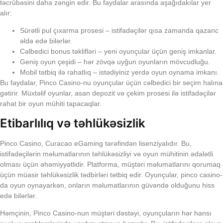
təcrübəsini daha zəngin edir. Bu faydalar arasında aşağıdakılar yer
alır:
Sürətli pul çıxarma prosesi – istifadəçilər qısa zamanda qazanc
əldə edə bilərlər.
Cəlbedici bonus təklifləri – yeni oyunçular üçün geniş imkanlar.
Geniş oyun çeşidi – hər zövqə uyğun oyunların mövcudluğu.
Mobil tətbiq ilə rahatlıq – istədiyiniz yerdə oyun oynama imkanı.
Bu faydalar, Pinco Casino-nu oyunçular üçün cəlbedici bir seçim halına
gətirir. Müxtəlif oyunlar, asan depozit və çekim prosesi ilə istifadəçilər
rahat bir oyun mühiti tapacaqlar.
Etibarlılıq və təhlükəsizlik
Pinco Casino, Curacao eGaming tərəfindən lisenziyalıdır. Bu,
istifadəçilərin məlumatlarının təhlükəsizliyi və oyun mühitinin ədalətli
olması üçün əhəmiyyətlidir. Platforma, müştəri məlumatlarını qorumaq
üçün müasir təhlükəsizlik tədbirləri tətbiq edir. Oyunçular, pinco casino-
da oyun oynayarkən, onların məlumatlarının güvəndə olduğunu hiss
edə bilərlər.
Həmçinin, Pinco Casino-nun müştəri dəstəyi, oyunçuların hər hansı