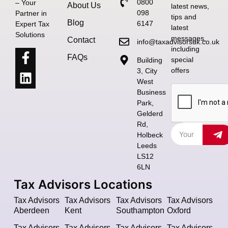
0800
– Your
About Us
latest news,
098
Partner in
tips and
Blog
6147
Expert Tax
latest
Solutions
messages,
Contact
info@taxadvisorsuk.co.uk
including
FAQs
special
Building
offers
3, City
West
Business
Park,
Gelderd
Rd,
Holbeck
Leeds
LS12
6LN
Tax Advisors Locations
Tax Advisors
Tax Advisors
Tax Advisors
Tax Advisors
Aberdeen
Kent
Southampton
Oxford
Tax Advisors
Tax Advisors
Tax Advisors
Tax Advisors