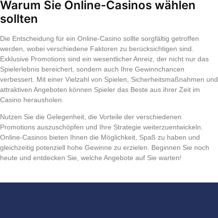
Warum Sie Online-Casinos wählen
sollten
Die Entscheidung für ein Online-Casino sollte sorgfältig getroffen
werden, wobei verschiedene Faktoren zu berücksichtigen sind.
Exklusive Promotions sind ein wesentlicher Anreiz, der nicht nur das
Spielerlebnis bereichert, sondern auch Ihre Gewinnchancen
verbessert. Mit einer Vielzahl von Spielen, Sicherheitsmaßnahmen und
attraktiven Angeboten können Spieler das Beste aus ihrer Zeit im
Casino herausholen.
Nutzen Sie die Gelegenheit, die Vorteile der verschiedenen
Promotions auszuschöpfen und Ihre Strategie weiterzuentwickeln.
Online-Casinos bieten Ihnen die Möglichkeit, Spaß zu haben und
gleichzeitig potenziell hohe Gewinne zu erzielen. Beginnen Sie noch
heute und entdecken Sie, welche Angebote auf Sie warten!