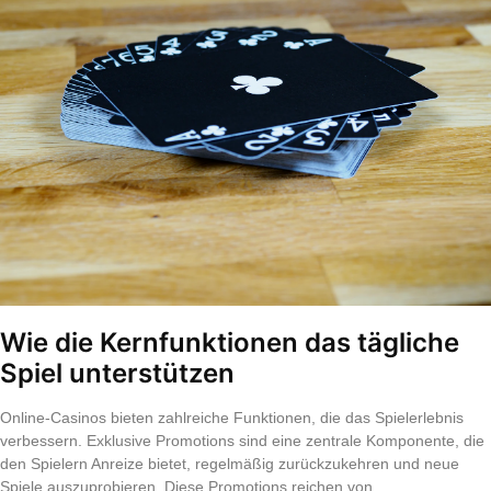
Wie die Kernfunktionen das tägliche
Spiel unterstützen
Online-Casinos bieten zahlreiche Funktionen, die das Spielerlebnis
verbessern. Exklusive Promotions sind eine zentrale Komponente, die
den Spielern Anreize bietet, regelmäßig zurückzukehren und neue
Spiele auszuprobieren. Diese Promotions reichen von