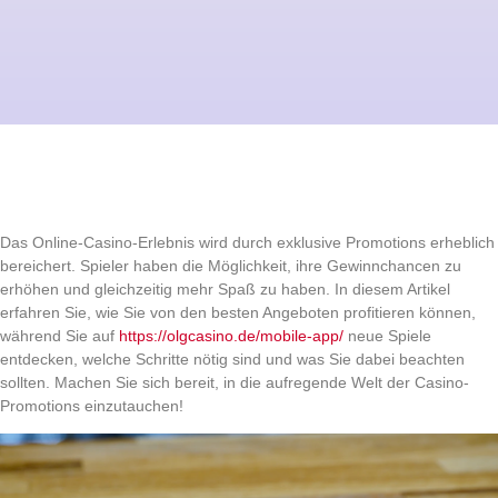
Das Online-Casino-Erlebnis wird durch exklusive Promotions erheblich
bereichert. Spieler haben die Möglichkeit, ihre Gewinnchancen zu
erhöhen und gleichzeitig mehr Spaß zu haben. In diesem Artikel
erfahren Sie, wie Sie von den besten Angeboten profitieren können,
während Sie auf
https://olgcasino.de/mobile-app/
neue Spiele
entdecken, welche Schritte nötig sind und was Sie dabei beachten
sollten. Machen Sie sich bereit, in die aufregende Welt der Casino-
Promotions einzutauchen!