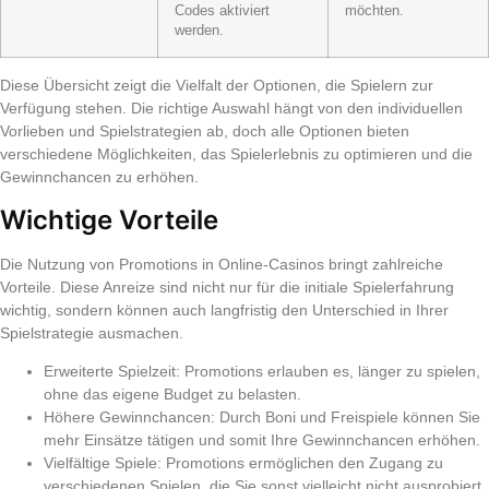
Codes aktiviert
möchten.
werden.
Diese Übersicht zeigt die Vielfalt der Optionen, die Spielern zur
Verfügung stehen. Die richtige Auswahl hängt von den individuellen
Vorlieben und Spielstrategien ab, doch alle Optionen bieten
verschiedene Möglichkeiten, das Spielerlebnis zu optimieren und die
Gewinnchancen zu erhöhen.
Wichtige Vorteile
Die Nutzung von Promotions in Online-Casinos bringt zahlreiche
Vorteile. Diese Anreize sind nicht nur für die initiale Spielerfahrung
wichtig, sondern können auch langfristig den Unterschied in Ihrer
Spielstrategie ausmachen.
Erweiterte Spielzeit: Promotions erlauben es, länger zu spielen,
ohne das eigene Budget zu belasten.
Höhere Gewinnchancen: Durch Boni und Freispiele können Sie
mehr Einsätze tätigen und somit Ihre Gewinnchancen erhöhen.
Vielfältige Spiele: Promotions ermöglichen den Zugang zu
verschiedenen Spielen, die Sie sonst vielleicht nicht ausprobiert