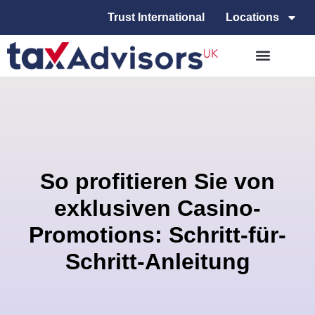
Trust International
Locations
So profitieren Sie von
exklusiven Casino-
Promotions: Schritt-für-
Schritt-Anleitung