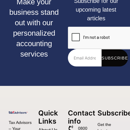
Make your
Subscribe for our
upcoming latest
business stand
articles
out with our
personalized
accounting
services
SUBSCRIBE
Quick
Contact
Subscrib
Links
info
Tax Advisors
Get the
0800
– Your