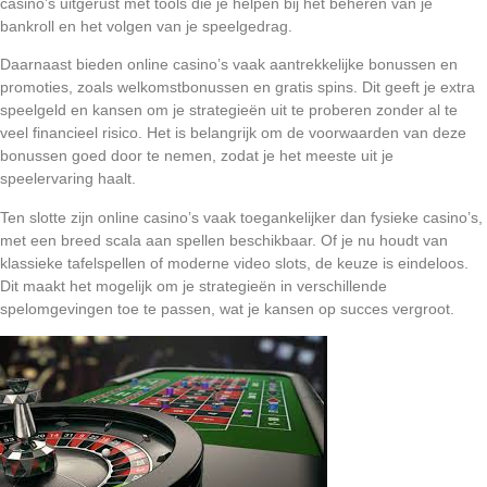
casino’s uitgerust met tools die je helpen bij het beheren van je
bankroll en het volgen van je speelgedrag.
Daarnaast bieden online casino’s vaak aantrekkelijke bonussen en
promoties, zoals welkomstbonussen en gratis spins. Dit geeft je extra
speelgeld en kansen om je strategieën uit te proberen zonder al te
veel financieel risico. Het is belangrijk om de voorwaarden van deze
bonussen goed door te nemen, zodat je het meeste uit je
speelervaring haalt.
Ten slotte zijn online casino’s vaak toegankelijker dan fysieke casino’s,
met een breed scala aan spellen beschikbaar. Of je nu houdt van
klassieke tafelspellen of moderne video slots, de keuze is eindeloos.
Dit maakt het mogelijk om je strategieën in verschillende
spelomgevingen toe te passen, wat je kansen op succes vergroot.