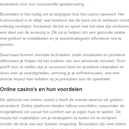
essentieel voor een succesvolle speelervaring.
Bovendien is het nuttig om te begrijpen hoe het casino opereert. Het
huisvoordeel is er altijd, wat betekent dat de kans om te verliezen nooit
volledig verdwijnt. Accepteer dit feit en speel met het idee dat verliezen
een deel van de ervaring is. Dit zal je helpen om een gezonde relatie
met gokken te ontwikkelen en je speelstrategieën effectiever toe te
passen.
Daarnaast kunnen mentale technieken zoals visualisatie en positieve
affirmaties je helpen bij het creëren van een winnende mindset. Door
jezelf voor te stellen dat je succesvol bent en positieve uitspraken te
doen over je vaardigheden, verhoog je je zelfvertrouwen, wat een
directe impact kan hebben op je prestaties aan de speeltafel.
Online casino’s en hun voordelen
De opkomst van online casino’s heeft de manier waarop we gokken
veranderd. Online platforms bieden talloze voordelen, waaronder de
mogelijkheid om vanuit het comfort van je eigen huis te spelen. Dit
maakt het makkelijker om je strategieën te testen en te verfijnen
zonder de druk van een fysieke omgeving. Bovendien zijn veel online