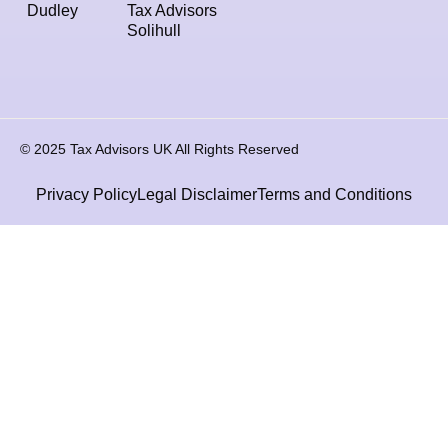
Dudley
Tax Advisors
Solihull
© 2025 Tax Advisors UK All Rights Reserved
Privacy Policy
Legal Disclaimer
Terms and Conditions