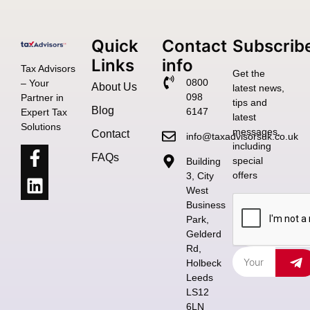
Quick
Contact
Subscrib
Links
info
Tax Advisors
Get the
0800
– Your
About Us
latest news,
098
Partner in
tips and
Blog
6147
Expert Tax
latest
Solutions
messages,
Contact
info@taxadvisorsuk.co.uk
including
FAQs
special
Building
offers
3, City
West
Business
Park,
Gelderd
Rd,
Holbeck
Leeds
LS12
6LN