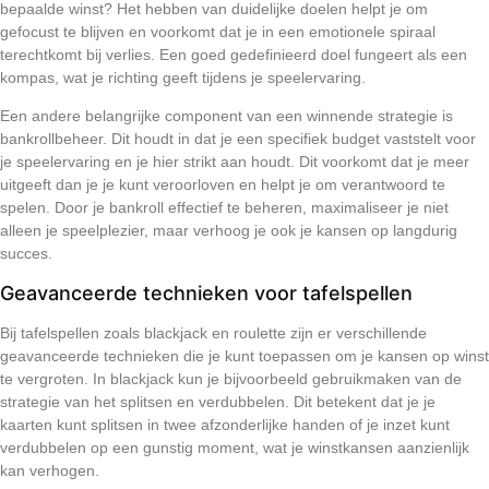
bepaalde winst? Het hebben van duidelijke doelen helpt je om
gefocust te blijven en voorkomt dat je in een emotionele spiraal
terechtkomt bij verlies. Een goed gedefinieerd doel fungeert als een
kompas, wat je richting geeft tijdens je speelervaring.
Een andere belangrijke component van een winnende strategie is
bankrollbeheer. Dit houdt in dat je een specifiek budget vaststelt voor
je speelervaring en je hier strikt aan houdt. Dit voorkomt dat je meer
uitgeeft dan je je kunt veroorloven en helpt je om verantwoord te
spelen. Door je bankroll effectief te beheren, maximaliseer je niet
alleen je speelplezier, maar verhoog je ook je kansen op langdurig
succes.
Geavanceerde technieken voor tafelspellen
Bij tafelspellen zoals blackjack en roulette zijn er verschillende
geavanceerde technieken die je kunt toepassen om je kansen op winst
te vergroten. In blackjack kun je bijvoorbeeld gebruikmaken van de
strategie van het splitsen en verdubbelen. Dit betekent dat je je
kaarten kunt splitsen in twee afzonderlijke handen of je inzet kunt
verdubbelen op een gunstig moment, wat je winstkansen aanzienlijk
kan verhogen.