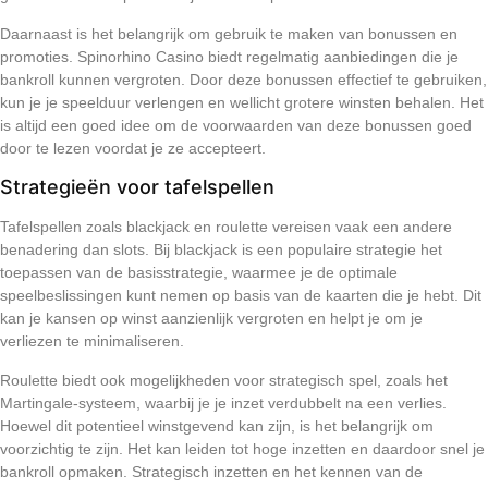
Daarnaast is het belangrijk om gebruik te maken van bonussen en
promoties. Spinorhino Casino biedt regelmatig aanbiedingen die je
bankroll kunnen vergroten. Door deze bonussen effectief te gebruiken,
kun je je speelduur verlengen en wellicht grotere winsten behalen. Het
is altijd een goed idee om de voorwaarden van deze bonussen goed
door te lezen voordat je ze accepteert.
Strategieën voor tafelspellen
Tafelspellen zoals blackjack en roulette vereisen vaak een andere
benadering dan slots. Bij blackjack is een populaire strategie het
toepassen van de basisstrategie, waarmee je de optimale
speelbeslissingen kunt nemen op basis van de kaarten die je hebt. Dit
kan je kansen op winst aanzienlijk vergroten en helpt je om je
verliezen te minimaliseren.
Roulette biedt ook mogelijkheden voor strategisch spel, zoals het
Martingale-systeem, waarbij je je inzet verdubbelt na een verlies.
Hoewel dit potentieel winstgevend kan zijn, is het belangrijk om
voorzichtig te zijn. Het kan leiden tot hoge inzetten en daardoor snel je
bankroll opmaken. Strategisch inzetten en het kennen van de