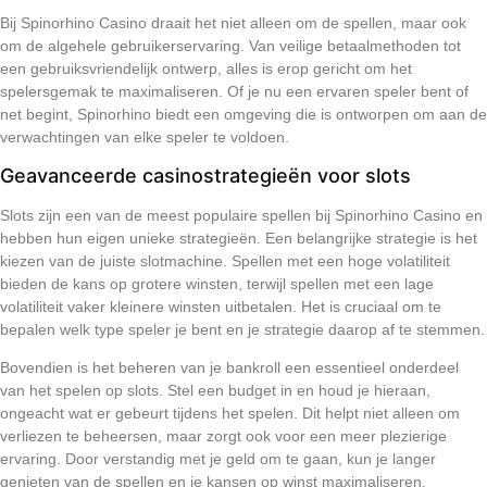
Bij Spinorhino Casino draait het niet alleen om de spellen, maar ook
om de algehele gebruikerservaring. Van veilige betaalmethoden tot
een gebruiksvriendelijk ontwerp, alles is erop gericht om het
spelersgemak te maximaliseren. Of je nu een ervaren speler bent of
net begint, Spinorhino biedt een omgeving die is ontworpen om aan de
verwachtingen van elke speler te voldoen.
Geavanceerde casinostrategieën voor slots
Slots zijn een van de meest populaire spellen bij Spinorhino Casino en
hebben hun eigen unieke strategieën. Een belangrijke strategie is het
kiezen van de juiste slotmachine. Spellen met een hoge volatiliteit
bieden de kans op grotere winsten, terwijl spellen met een lage
volatiliteit vaker kleinere winsten uitbetalen. Het is cruciaal om te
bepalen welk type speler je bent en je strategie daarop af te stemmen.
Bovendien is het beheren van je bankroll een essentieel onderdeel
van het spelen op slots. Stel een budget in en houd je hieraan,
ongeacht wat er gebeurt tijdens het spelen. Dit helpt niet alleen om
verliezen te beheersen, maar zorgt ook voor een meer plezierige
ervaring. Door verstandig met je geld om te gaan, kun je langer
genieten van de spellen en je kansen op winst maximaliseren.