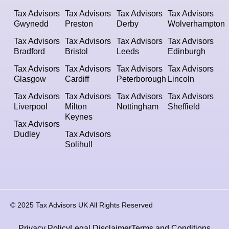
Tax Advisors
Tax Advisors
Tax Advisors
Tax Advisors
Gwynedd
Preston
Derby
Wolverhampton
Tax Advisors
Tax Advisors
Tax Advisors
Tax Advisors
Bradford
Bristol
Leeds
Edinburgh
Tax Advisors
Tax Advisors
Tax Advisors
Tax Advisors
Glasgow
Cardiff
Peterborough
Lincoln
Tax Advisors
Tax Advisors
Tax Advisors
Tax Advisors
Liverpool
Milton
Nottingham
Sheffield
Keynes
Tax Advisors
Dudley
Tax Advisors
Solihull
© 2025 Tax Advisors UK All Rights Reserved
Privacy Policy
Legal Disclaimer
Terms and Conditions