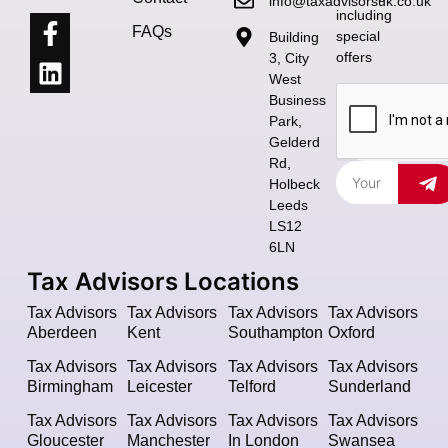
info@taxadvisorsuk.co.uk
including
FAQs
special
Building
offers
3, City
West
Business
Park,
Gelderd
Rd,
Holbeck
Leeds
LS12
6LN
Tax Advisors Locations
Tax Advisors
Tax Advisors
Tax Advisors
Tax Advisors
Aberdeen
Kent
Southampton
Oxford
Tax Advisors
Tax Advisors
Tax Advisors
Tax Advisors
Birmingham
Leicester
Telford
Sunderland
Tax Advisors
Tax Advisors
Tax Advisors
Tax Advisors
Gloucester
Manchester
In London
Swansea