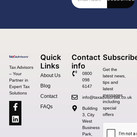
Quick
Contact
Subscrib
Links
info
Tax Advisors
Get the
0800
– Your
About Us
latest news,
098
Partner in
tips and
Blog
6147
Expert Tax
latest
Solutions
messages,
Contact
info@taxadvisorsuk.co.uk
including
FAQs
special
Building
offers
3, City
West
Business
Park,