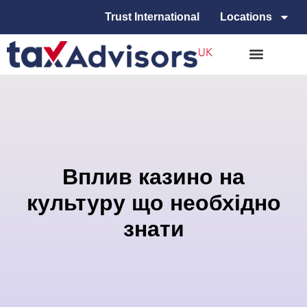
Trust International
Locations
Вплив казино на
культуру що необхідно
знати