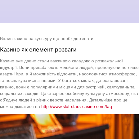
Вплив казино на культуру що необхідно знати
Казино як елемент розваги
Казино вже давно стали важливою складовою розважальної
індустрії. Вони приваблюють мільйони людей, пропонуючи не лише
азартні ігри, а й можливість відпочити, насолодитися атмосферою,
та поспілкуватися з іншими. У багатьох містах, де розташовані
казино, вони є популярними місцями для зустрічей, святкувань та
соціальних заходів. Це створює особливу культурну атмосферу, яка
об’єднує людей з різних верств населення. Детальніше про це
можна дізнатися на
http://www.slot-stars-casino.com/faq
.