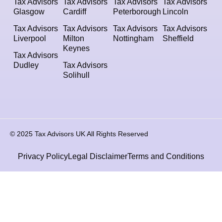
Tax Advisors
Tax Advisors
Tax Advisors
Tax Advisors
Glasgow
Cardiff
Peterborough
Lincoln
Tax Advisors
Tax Advisors
Tax Advisors
Tax Advisors
Liverpool
Milton
Nottingham
Sheffield
Keynes
Tax Advisors
Dudley
Tax Advisors
Solihull
© 2025 Tax Advisors UK All Rights Reserved
Privacy Policy
Legal Disclaimer
Terms and Conditions