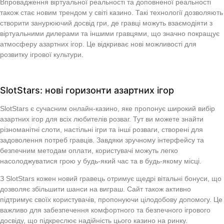
Впровадження віртуальної реальності та доповненої реальності
також стає новим трендом у світі казино. Такі технології дозволяють
створити занурюючий досвід гри, де гравці можуть взаємодіяти з
віртуальними дилерами та іншими гравцями, що значно покращує
атмосферу азартних ігор. Це відкриває нові можливості для
розвитку ігрової культури.
SlotStars: нові горизонти азартних ігор
SlotStars є сучасним онлайн-казино, яке пропонує широкий вибір
азартних ігор для всіх любителів розваг. Тут ви можете знайти
різноманітні слоти, настільні ігри та інші розваги, створені для
задоволення потреб гравців. Завдяки зручному інтерфейсу та
безпечним методам оплати, користувачі можуть легко
насолоджуватися грою у будь-який час та в будь-якому місці.
З SlotStars кожен новий гравець отримує щедрі вітальні бонуси, що
дозволяє збільшити шанси на виграш. Сайт також активно
підтримує своїх користувачів, пропонуючи цілодобову допомогу. Це
важливо для забезпечення комфортного та безпечного ігрового
досвіду, що підкреслює надійність цього казино на ринку.